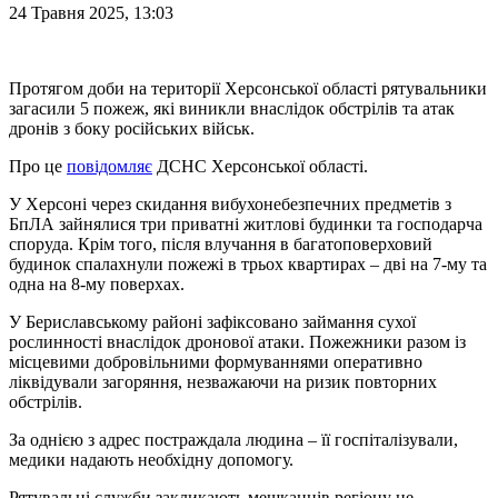
24 Травня 2025, 13:03
Протягом доби на території Херсонської області рятувальники
загасили 5 пожеж, які виникли внаслідок обстрілів та атак
дронів з боку російських військ.
Про це
повідомляє
ДСНС Херсонської області.
У Херсоні через скидання вибухонебезпечних предметів з
БпЛА зайнялися три приватні житлові будинки та господарча
споруда. Крім того, після влучання в багатоповерховий
будинок спалахнули пожежі в трьох квартирах – дві на 7-му та
одна на 8-му поверхах.
У Бериславському районі зафіксовано займання сухої
рослинності внаслідок дронової атаки. Пожежники разом із
місцевими добровільними формуваннями оперативно
ліквідували загоряння, незважаючи на ризик повторних
обстрілів.
За однією з адрес постраждала людина – її госпіталізували,
медики надають необхідну допомогу.
Рятувальні служби закликають мешканців регіону не