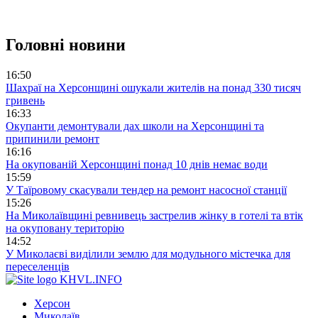
Головні новини
16:50
Шахраї на Херсонщині ошукали жителів на понад 330 тисяч
гривень
16:33
Окупанти демонтували дах школи на Херсонщині та
припинили ремонт
16:16
На окупованій Херсонщині понад 10 днів немає води
15:59
У Таїровому скасували тендер на ремонт насосної станції
15:26
На Миколаївщині ревнивець застрелив жінку в готелі та втік
на окуповану територію
14:52
У Миколаєві виділили землю для модульного містечка для
переселенців
KHVL.INFO
Херсон
Миколаїв