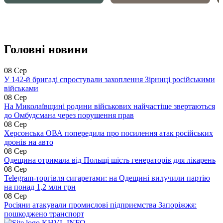
Головні новини
08 Сер
У 142-й бригаді спростували захоплення Зірниці російськими
військами
08 Сер
На Миколаївщині родини військових найчастіше звертаються
до Омбудсмана через порушення прав
08 Сер
Херсонська ОВА попередила про посилення атак російських
дронів на авто
08 Сер
Одещина отримала від Польщі шість генераторів для лікарень
08 Сер
Telegram-торгівля сигаретами: на Одещині вилучили партію
на понад 1,2 млн грн
08 Сер
Росіяни атакували промислові підприємства Запоріжжя:
пошкоджено транспорт
KHVL.INFO