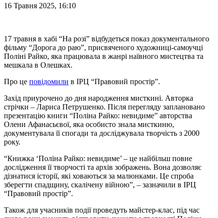
16 Травня 2025, 16:10
17 травня в хабі “На розі” відбудеться показ документального
фільму “Дорога до раю”, присвяченого художниці-самоучці
Поліні Райко, яка працювала в жанрі наївного мистецтва та
мешкала в Олешках.
Про це
повідомили
в ІРЦ “Правовий простір”.
Захід приурочено до дня народження мисткині. Авторка
стрічки – Лариса Петрушенко. Після перегляду заплановано
презентацію книги “Поліна Райко: невидиме” авторства
Олени Афанасьєвої, яка особисто знала мисткиню,
документувала її спогади та досліджувала творчість з 2000
року.
“Книжка ‘Поліна Райко: невидиме’ – це найбільш повне
дослідження її творчості та архів зображень. Вона дозволяє
дізнатися історії, які ховаються за малюнками. Це спроба
зберегти спадщину, скалічену війною”, – зазначили в ІРЦ
“Правовий простір”.
Також для учасників події проведуть майстер-клас, під час