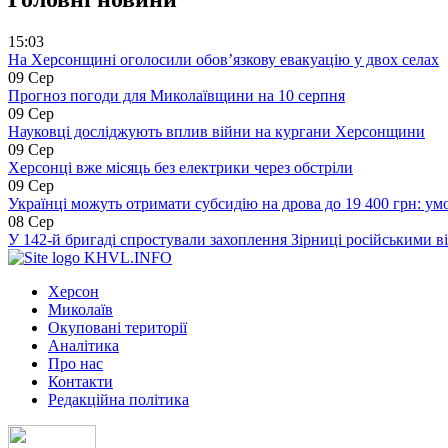
15:03
На Херсонщині оголосили обов’язкову евакуацію у двох селах
09 Сер
Прогноз погоди для Миколаївщини на 10 серпня
09 Сер
Науковці досліджують вплив війни на кургани Херсонщини
09 Сер
Херсонці вже місяць без електрики через обстріли
09 Сер
Українці можуть отримати субсидію на дрова до 19 400 грн: ум
08 Сер
У 142-й бригаді спростували захоплення Зірниці російськими в
KHVL.INFO
Херсон
Миколаїв
Окуповані території
Аналітика
Про нас
Контакти
Редакційна політика