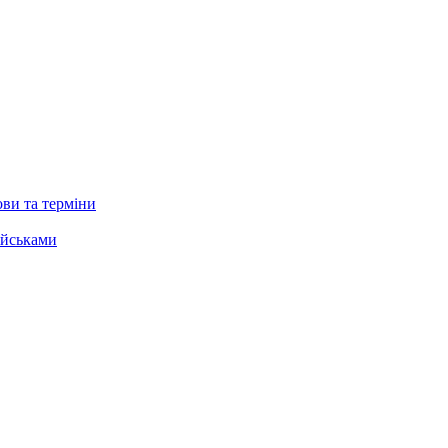
ови та терміни
ійськами