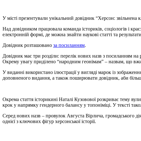
У місті презентували унікальний довідник “Херсон: звільнена к
Над довідником працювала команда істориків, соціологів і кр
електронній формі, де можна знайти наукові статті та результ
Довідник розташовано
за посиланням
.
Довідник має три розділи: перелік нових назв з посиланням на 
Окрему увагу приділено “народним геонімам” – назвам, що вжив
У виданні використано ілюстрації у вигляді марок із зображенн
доповненого видання, а також поширювати довідник, аби більше
Окрема стаття історикині Наталі Кузовової розкриває тему вули
крок у напрямку гендерного балансу у топоніміці. У тексті тако
Серед нових назв – провулок Августа Вірлича, громадського дія
однієї з ключових фігур херсонської історії.