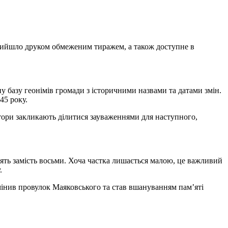
 вийшло друком обмеженим тиражем, а також доступне в
ну базу геонімів громади з історичними назвами та датами змін.
45 року.
Автори закликають ділитися зауваженнями для наступного,
дцять замість восьми. Хоча частка лишається малою, це важливий
.
амінив провулок Маяковського та став вшануванням пам’яті