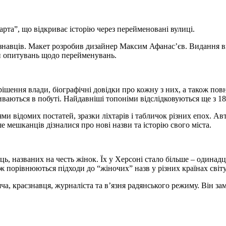
арта”, що відкриває історію через перейменовані вулиці.
аєзнавців. Макет розробив дизайнер Максим Афанас’єв. Видання
ати опитувань щодо перейменувань.
рішення влади, біографічні довідки про кожну з них, а також пов
аються в побуті. Найдавніші топоніми відслідковуються ще з 18
ями відомих постатей, зразки ліхтарів і табличок різних епох. 
 мешканців дізналися про нові назви та історію свого міста.
ць, названих на честь жінок. Їх у Херсоні стало більше – одина
ж порівнюються підходи до “жіночих” назв у різних країнах світу
ча, краєзнавця, журналіста та в’язня радянського режиму. Він з