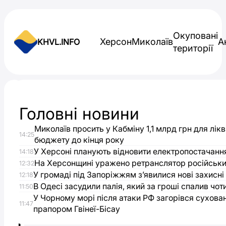
Skip to content
Окуповані
Херсон
Миколаїв
А
KHVL.INFO
території
Новини України
Головні новини
В
Миколаїв просить у Кабміну 1,1 млрд грн для лікв
14:25
Україну
бюджету до кінця року
У Херсоні планують відновити електропостачання
14:18
вже
На Херсонщині уражено ретранслятор російськи
12:32
У громаді під Запоріжжям з’явилися нові захисні
12:18
В Одесі засудили палія, який за гроші спалив чот
повернули
11:50
У Чорному морі після атаки РФ загорівся сухова
11:47
прапором Гвінеї-Бісау
1