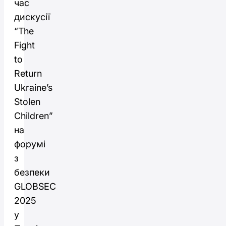
час
дискусії
“The
Fight
to
Return
Ukraine’s
Stolen
Children”
на
форумі
з
безпеки
GLOBSEC
2025
у