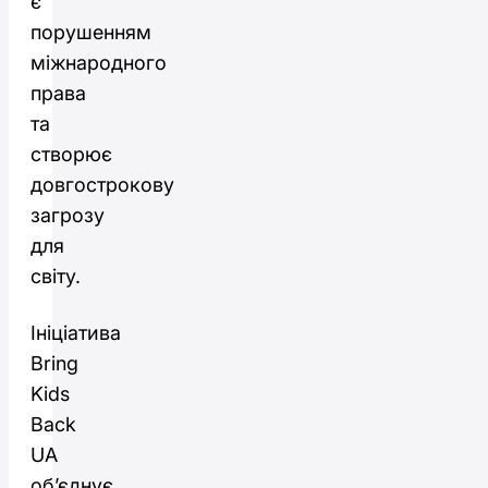
є
порушенням
міжнародного
права
та
створює
довгострокову
загрозу
для
світу.
Ініціатива
Bring
Kids
Back
UA
об’єднує