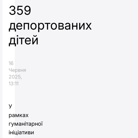
359
депортованих
дітей
16
Червня
2025,
13:11
У
рамках
гуманітарної
ініціативи