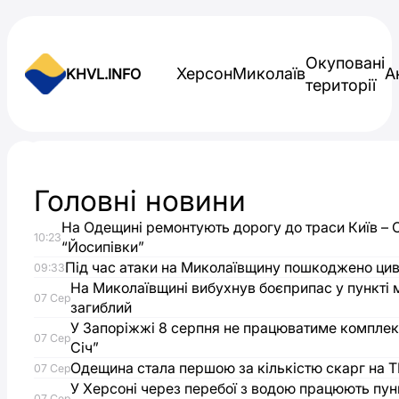
Skip to content
Окуповані
Херсон
Миколаїв
А
KHVL.INFO
території
Новини України
Головні новини
На
На Одещині ремонтують дорогу до траси Київ – 
10:23
Одещині
“Йосипівки”
Під час атаки на Миколаївщину пошкоджено цив
09:33
зростає
На Миколаївщині вибухнув боєприпас у пункті 
07 Сер
загиблий
У Запоріжжі 8 серпня не працюватиме комплек
кількість
07 Сер
Січ”
Одещина стала першою за кількістю скарг на Т
07 Сер
випадків
У Херсоні через перебої з водою працюють пун
07 Сер