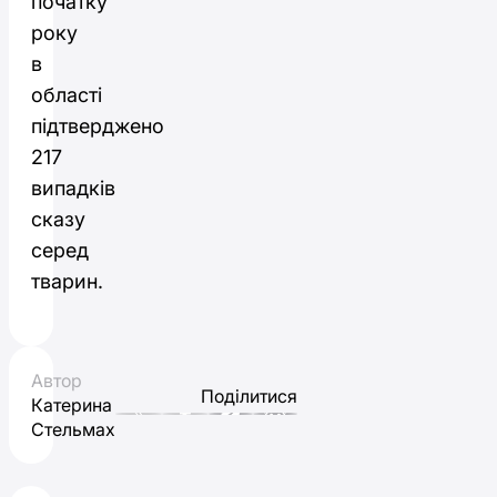
початку
року
в
області
підтверджено
217
випадків
сказу
серед
тварин.
Автор
Поділитися
Катерина
Стельмах