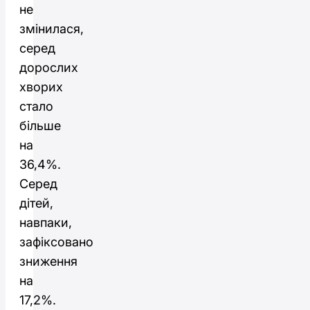
не
змінилася,
серед
дорослих
хворих
стало
більше
на
36,4%.
Серед
дітей,
навпаки,
зафіксовано
зниження
на
17,2%.