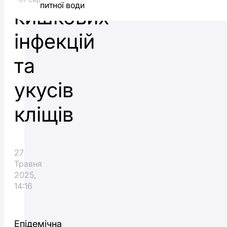
питної води
кишкових
інфекцій
та
укусів
кліщів
27
Травня
2025,
14:16
Епідемічна