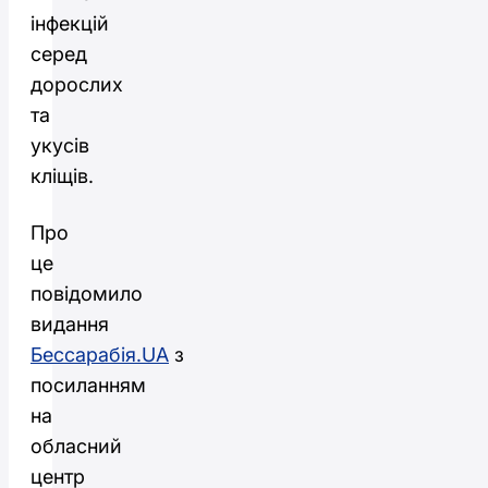
інфекцій
серед
дорослих
та
укусів
кліщів.
Про
це
повідомило
видання
Бессарабія.UA
з
посиланням
на
обласний
центр