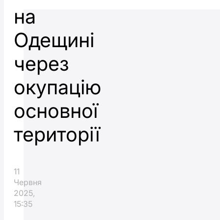
на
Одещині
через
окупацію
основної
території
11
Червня
2025,
15:35