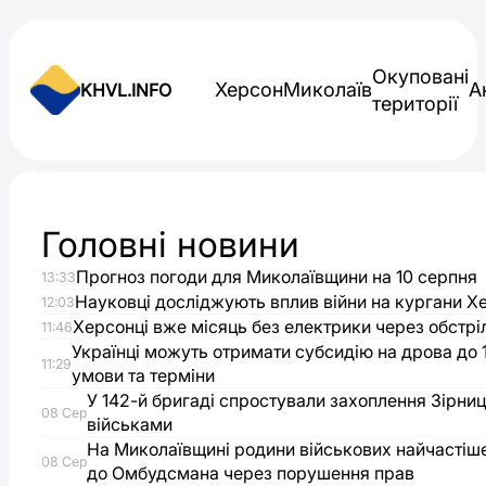
Skip to content
Окуповані
Херсон
Миколаїв
А
KHVL.INFO
території
Новини України
Головні новини
“Асканія-
Прогноз погоди для Миколаївщини на 10 серпня
13:33
Нова”
Науковці досліджують вплив війни на кургани 
12:03
Херсонці вже місяць без електрики через обстрі
11:46
створює
Українці можуть отримати субсидію на дрова до 1
11:29
умови та терміни
У 142-й бригаді спростували захоплення Зірниц
новий
08 Сер
військами
На Миколаївщині родини військових найчастіш
підрозділ
08 Сер
до Омбудсмана через порушення прав