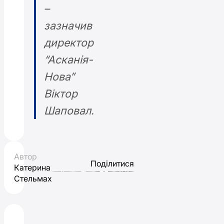
–
зазначив
директор
“Асканія-
Нова”
Віктор
Шаповал.
Автор
Поділитися
Катерина
Стельмах