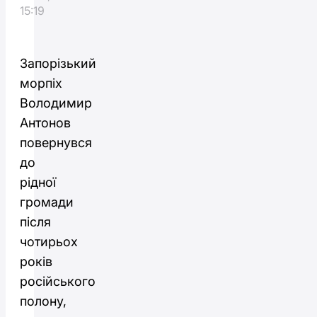
15:19
Запорізький
морпіх
Володимир
Антонов
повернувся
до
рідної
громади
після
чотирьох
років
російського
полону,