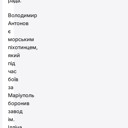
рада.
Володимир
Антонов
є
морським
піхотинцем,
який
під
час
боїв
за
Маріуполь
боронив
завод
ім.
Ілліча.