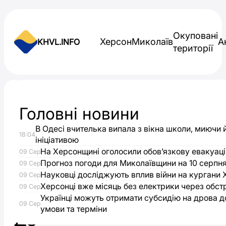
Skip to content
Окуповані
Херсон
Миколаїв
А
KHVL.INFO
території
Новини України
Головні новини
Після
В Одесі вчителька випала з вікна школи, миючи 
18:04
чотирьох
ініціативою
На Херсонщині оголосили обов’язкову евакуаці
09 Сер
років
Прогноз погоди для Миколаївщини на 10 серпн
09 Сер
Науковці досліджують вплив війни на кургани
09 Сер
Херсонці вже місяць без електрики через обст
полону
09 Сер
Українці можуть отримати субсидію на дрова до
09 Сер
умови та терміни
до