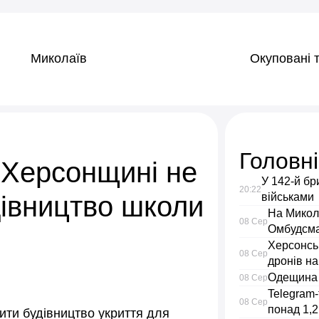
Миколаїв
Окуповані т
Головн
 Херсонщині не
У 142-й бр
20:22
івництво школи
військами
На Микол
08 Сер
Омбудсма
Херсонсь
08 Сер
дронів на
Одещина 
08 Сер
Telegram-
08 Сер
понад 1,2
ити будівництво укриття для