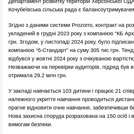
Департамент розвитку територій Херсонської ОДА
Кочубеївська сільська рада є балансоутримуваче
Згідно з даними системи Prozorro, контракт на ро
укладений в грудні 2023 року з компанією “КБ Арх
грн. Згодом, у листопаді 2024 року, було підписан
компанією “б-Стандарт” на суму 305 тис грн. Тен
відбувся у жовтні 2024 року з очікуваною вартістю
Незважаючи на перевірки аудиторів, підряд був в
отримала 29,2 млн грн.
У закладі навчається 103 дитини і працює 21 співр
належного укриття навчання проводиться дистанц
прагне відновити очне навчання, забезпечивши б
Нова захисна споруда розрахована на 150 осіб і 
вимогам безпеки.