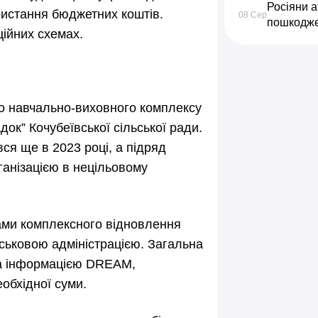
Росіяни 
ристання бюджетних коштів.
08 Сер
пошкодже
ційних схемах.
го навчально-виховного комплексу
док” Кочубеївської сільської ради.
я ще в 2023 році, а підряд
анізацією в нецільовому
ами комплексного відновлення
ськовою адміністрацією. Загальна
 за інформацією DREAM,
обхідної суми.