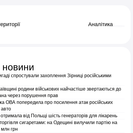
ериторії
Аналітика
і новини
игаді спростували захоплення Зірниці російськими
аївщині родини військових найчастіше звертаються до
на через порушення прав
ка ОВА попередила про посилення атак російських
 авто
отримала від Польщі шість генераторів для лікарень
торгівля сигаретами: на Одещині вилучили партію на
 млн грн