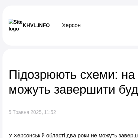
Skip to content
Херсон
KHVL.INFO
Новини України
Підозрюють схеми: на
можуть завершити буд
5 Травня 2025, 11:52
У Херсонській області два роки не можуть заверш