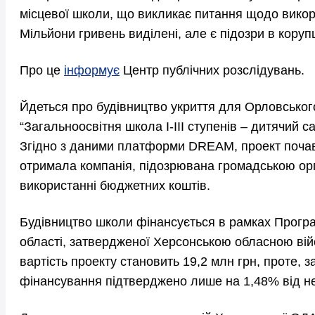
місцевої школи, що викликає питання щодо вико
Мільйони гривень виділені, але є підозри в коруп
Про це
інформує
Центр публічних розслідувань.
Йдеться про будівництво укриття для Орловсько
“Загальноосвітня школа І-ІІІ ступенів – дитячий са
Згідно з даними платформи DREAM, проект почавс
отримала компанія, підозрювана громадською орг
використанні бюджетних коштів.
Будівництво школи фінансується в рамках Прогр
області, затвердженої Херсонською обласною вій
вартість проекту становить 19,2 млн грн, проте,
фінансування підтверджено лише на 1,48% від не