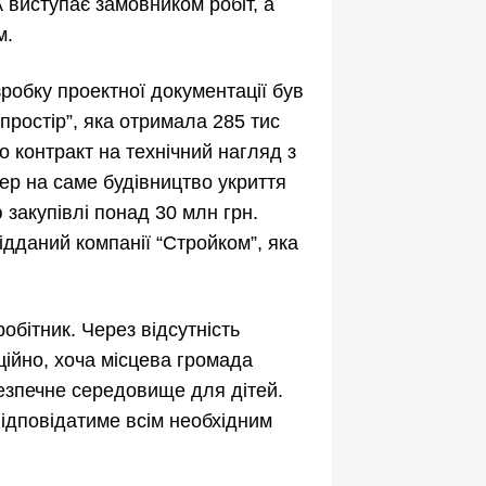
 виступає замовником робіт, а
м.
зробку проектної документації був
простір”, яка отримала 285 тис
о контракт на технічний нагляд з
дер на саме будівництво укриття
 закупівлі понад 30 млн грн.
ідданий компанії “Стройком”, яка
обітник. Через відсутність
ійно, хоча місцева громада
езпечне середовище для дітей.
відповідатиме всім необхідним