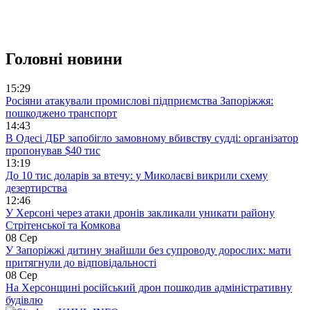
Головні новини
15:29
Росіяни атакували промислові підприємства Запоріжжя:
пошкоджено транспорт
14:43
В Одесі ДБР запобігло замовному вбивству судді: організатор
пропонував $40 тис
13:19
До 10 тис доларів за втечу: у Миколаєві викрили схему
дезертирства
12:46
У Херсоні через атаки дронів закликали уникати району
Стрітенської та Комкова
08 Сер
У Запоріжжі дитину знайшли без супроводу дорослих: мати
притягнули до відповідальності
08 Сер
На Херсонщині російський дрон пошкодив адміністративну
будівлю