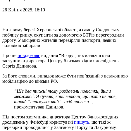
26 Квітня 2025, 16:19
На лівому березі Херсонської області, а саме у Скадовську
поблизу ринку, окупанти за допомогою БТРів перегородили
дорогу. У місцевих жителів перевіряли паспорти, деяких
чоловіків забирали.
Про це
повідомляє
видання “Вгору”, посилаючись на
заступника директора Центру близькосхідних досліджень
Сергія Данилова.
За його словами, випадок може бути пов’язаний з незаконною
мобілізацією до війська РФ.
“Ще два тижні тому роздавали повістки, йшли
медкомісії. Я думаю, вони знаючи, що ніхто не піде,
такий “стимулюючий” захід провели”,
–
прокоментував Данилов.
Під постом заступника директора Центру близькосхідних
досліджень у Фейсбуці користувачі
пишуть
, що такі ж
перевірки проводилися у Залізному Порту та Лазурному.