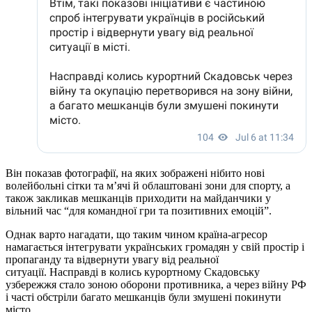
Він показав фотографії, на яких зображені нібито нові
волейбольні сітки та м’ячі й облаштовані зони для спорту, а
також закликав мешканців приходити на майданчики у
вільний час “для командної гри та позитивних емоцій”.
Однак варто нагадати, що таким чином країна-агресор
намагається інтегрувати українських громадян у свій простір і
пропаганду та відвернути увагу від реальної
ситуації. Насправді в колись курортному Скадовську
узбережжя стало зоною оборони противника, а через війну РФ
і часті обстріли багато мешканців були змушені покинути
місто.