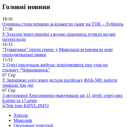
Головні новини
18:10
Одещина стала першою за кількістю скарг на ТЦК – Лубінець
17:38
У Херсоні через перебої з водою працюють пункти видачі
питної води
16:33
“Туманчики” проти спеки: у Миколаєві встановили нові
охолоджувальні рамки
15:53
У Одесі пролунали вибухи: повідомляють про удар по
стадіону “Чорноморець”
07 Сер
У Запоріжжі з-під землі дістали російську ФАБ-500: роботи
тривали три дні
07 Сер
З окупованої Херсонщини евакуювали ще 11 дітей: серед них
6-річні та 17-річні
KHVL.INFO
Херсон
Миколаїв
Окуповані території