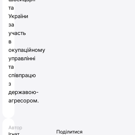
та
України
за
участь
в
окупаційному
управлінні
та
співпрацю
з
державою-
агресором.
Автор
Поділитися
Ігнат