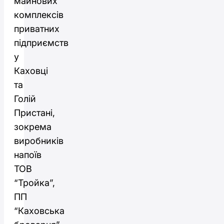
майнових
комплексів
приватних
підприємств
у
Каховці
та
Голій
Пристані,
зокрема
виробників
напоїв
ТОВ
“Тройка”,
ПП
“Каховська