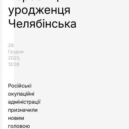
уродженця
Челябінська
28
Грудня
2025,
13:38
Російські
окупаційні
адміністрації
призначили
новим
головою