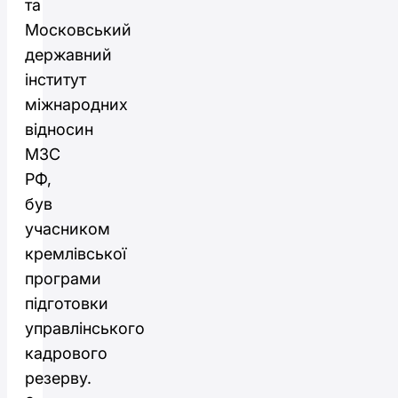
та
Московський
державний
інститут
міжнародних
відносин
МЗС
РФ,
був
учасником
кремлівської
програми
підготовки
управлінського
кадрового
резерву.