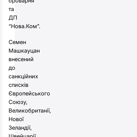
броварня”
та
ДП
“Нова.Ком”.
Семен
Машкауцан
внесений
до
санкційних
списків
Європейського
Союзу,
Великобританії,
Нової
Зеландії,
Швейцарії