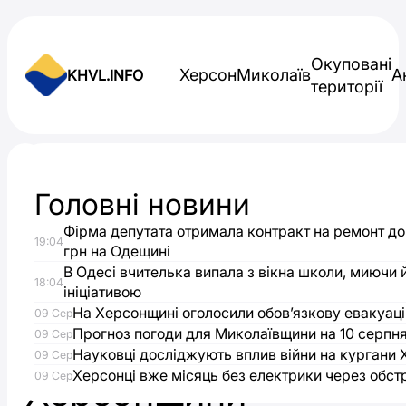
Skip to content
Окуповані
Херсон
Миколаїв
А
KHVL.INFO
території
Новини України
Головні новини
Окупанти
Фірма депутата отримала контракт на ремонт до
19:04
призначили
грн на Одещині
В Одесі вчителька випала з вікна школи, миючи 
18:04
ініціативою
новим
На Херсонщині оголосили обов’язкову евакуаці
09 Сер
Прогноз погоди для Миколаївщини на 10 серпн
“прем’єром”
09 Сер
Науковці досліджують вплив війни на кургани
09 Сер
Херсонці вже місяць без електрики через обст
09 Сер
Херсонщини