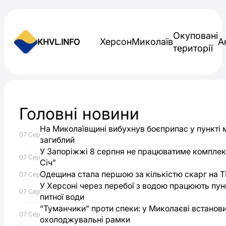
Skip to content
Окуповані
Херсон
Миколаїв
А
KHVL.INFO
території
Новини України
Головні новини
Окупанти
На Миколаївщині вибухнув боєприпас у пункті 
07 Сер
побоюються
загиблий
У Запоріжжі 8 серпня не працюватиме комплек
07 Сер
Січ”
висадки
Одещина стала першою за кількістю скарг на Т
07 Сер
У Херсоні через перебої з водою працюють пун
українського
07 Сер
питної води
“Туманчики” проти спеки: у Миколаєві встанови
десанту
07 Сер
охолоджувальні рамки