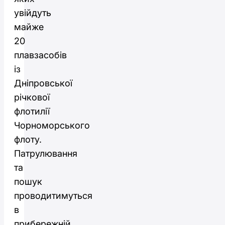
увійдуть
майже
20
плавзасобів
із
Дніпровської
річкової
флотилії
Чорноморського
флоту.
Патрулювання
та
пошук
проводитимуться
в
прибережній