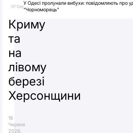
У Одесі пролунали вибухи: повідомляють про у
в
07 Сер
“Чорноморець”
Криму
та
на
лівому
березі
Херсонщини
18
Червня
2026,