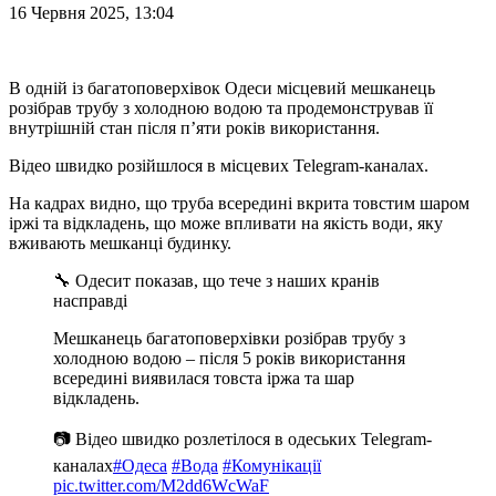
16 Червня 2025, 13:04
В одній із багатоповерхівок Одеси місцевий мешканець
розібрав трубу з холодною водою та продемонстрував її
внутрішній стан після п’яти років використання.
Відео швидко розійшлося в місцевих Telegram-каналах.
На кадрах видно, що труба всередині вкрита товстим шаром
іржі та відкладень, що може впливати на якість води, яку
вживають мешканці будинку.
🔧 Одесит показав, що тече з наших кранів
насправді
Мешканець багатоповерхівки розібрав трубу з
холодною водою – після 5 років використання
всередині виявилася товста іржа та шар
відкладень.
📷 Відео швидко розлетілося в одеських Telegram-
каналах
#Одеса
#Вода
#Комунікації
pic.twitter.com/M2dd6WcWaF