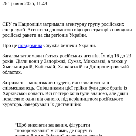
26 Травня 2025, 11:49
СБУ та Нацполіція затримали агентурну групу російських
спецслужб. Агенти за допомогою відеореєстраторів наводили
російські ракети на сім регіонів України.
Про це
повідомила
Служба безпеки України.
Загалом затримали п’ятьох російських агентів. Їм від 16 до 23
років. Діяли вони у Запоріжжі, Сумах, Миколаєві, а також у
Хмельницькій, Київській, Харківській та Дніпропетровській
областях.
Затримані – запорізький студент, його знайома та її
співмешканець. Спільниками цієї трійки були двоє братів із
Харківської області. Всі п’ятеро хоча були знайомі, але діяли
незалежно один від одного, під керівництвом російського
куратора. Завербували їх дистанційно.
“Щоб виконати завдання, фігуранти
“подорожували” містами, де поруч із
потенційними “цілями” паркували авто із