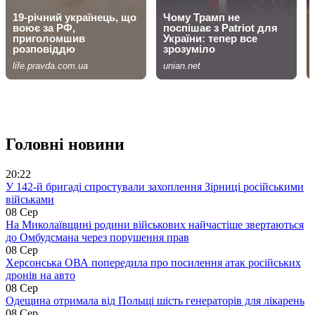
Головні новини
20:22
У 142-й бригаді спростували захоплення Зірниці російськими
військами
08 Сер
На Миколаївщині родини військових найчастіше звертаються
до Омбудсмана через порушення прав
08 Сер
Херсонська ОВА попередила про посилення атак російських
дронів на авто
08 Сер
Одещина отримала від Польщі шість генераторів для лікарень
08 Сер