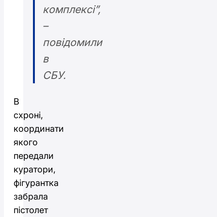
комплексі”,
–
повідомили
в
СБУ.
В
схроні,
координати
якого
передали
куратори,
фігурантка
забрала
пістолет