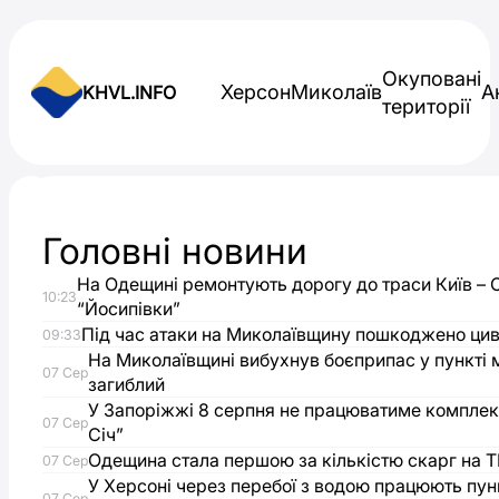
Skip to content
Окуповані
Херсон
Миколаїв
А
KHVL.INFO
території
Новини України
Головні новини
Напад
На Одещині ремонтують дорогу до траси Київ – 
10:23
на
“Йосипівки”
Під час атаки на Миколаївщину пошкоджено цив
09:33
Сергія
На Миколаївщині вибухнув боєприпас у пункті 
07 Сер
загиблий
У Запоріжжі 8 серпня не працюватиме комплек
Стерненко:
07 Сер
Січ”
Одещина стала першою за кількістю скарг на Т
07 Сер
СБУ
У Херсоні через перебої з водою працюють пун
07 Сер