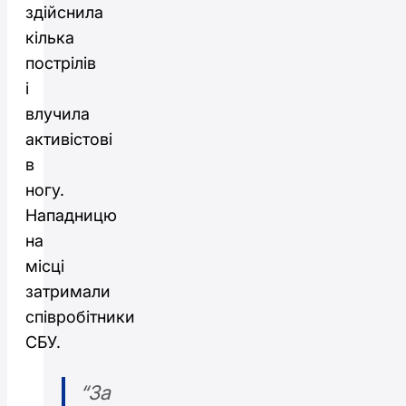
здійснила
кілька
пострілів
і
влучила
активістові
в
ногу.
Нападницю
на
місці
затримали
співробітники
СБУ.
“За