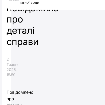
питної води
повідомила
про
деталі
справи
2
Травня
2025,
15:59
Повідомлено
про