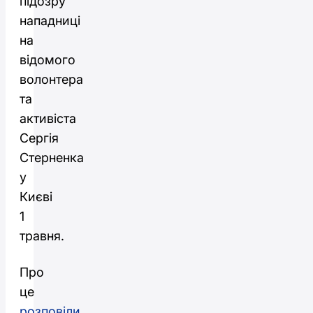
підозру
нападниці
на
відомого
волонтера
та
активіста
Сергія
Стерненка
у
Києві
1
травня.
Про
це
розповіли