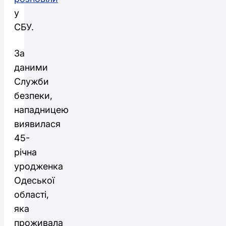
у
СБУ.
За
даними
Служби
безпеки,
нападницею
виявилася
45-
річна
уродженка
Одеської
області,
яка
проживала