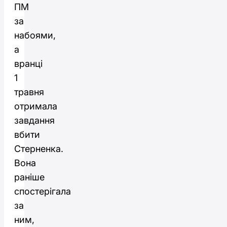
ПМ
за
набоями,
а
вранці
1
травня
отримала
завдання
вбити
Стерненка.
Вона
раніше
спостерігала
за
ним,