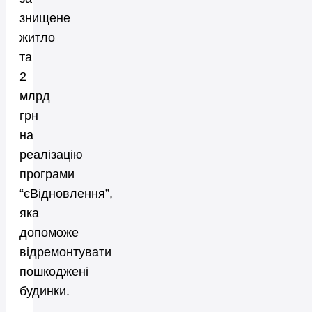
знищене
житло
та
2
млрд
грн
на
реалізацію
програми
“єВідновлення”,
яка
допоможе
відремонтувати
пошкоджені
будинки.