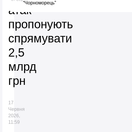
“Чорноморець”
атак
пропонують
спрямувати
2,5
млрд
грн
17
Червня
2026,
11:59