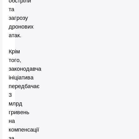
обстріли
та
загрозу
дронових
атак.
Крім
того,
законодавча
ініціатива
передбачає
3
млрд
гривень
на
компенсації
за