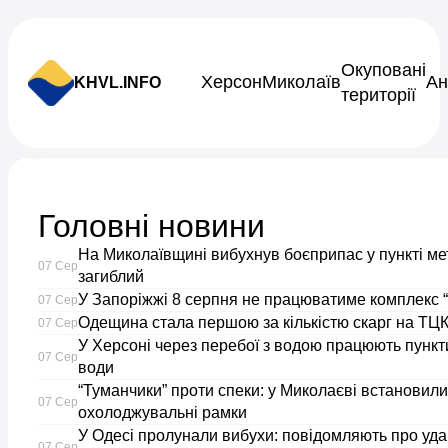
Skip to content
Окуповані
Херсон
Миколаїв
Ан
KHVL.INFO
території
Новини України
Головні новини
На
На Миколаївщині вибухнув боєприпас у пункті ме
07 Сер
захист
загиблий
У Запоріжжі 8 серпня не працюватиме комплекс “
07 Сер
Одещина стала першою за кількістю скарг на ТЦК
Херсонщини
07 Сер
У Херсоні через перебої з водою працюють пункти
07 Сер
води
від
“Туманчики” проти спеки: у Миколаєві встановили
07 Сер
охолоджувальні рамки
дронових
У Одесі пролунали вибухи: повідомляють про уда
07 Сер