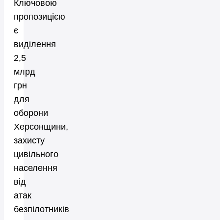
Ключовою
пропозицією
є
виділення
2,5
млрд
грн
для
оборони
Херсонщини,
захисту
цивільного
населення
від
атак
безпілотників