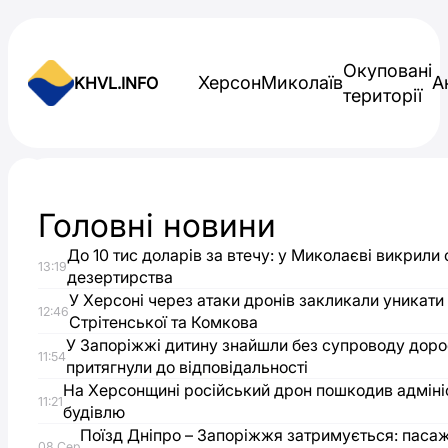
Skip to content
Окуповані
Херсон
Миколаїв
А
KHVL.INFO
території
Новини України
Головні новини
На
До 10 тис доларів за втечу: у Миколаєві викрили
13:19
Одещині
дезертирства
У Херсоні через атаки дронів закликали уникати
12:46
Стрітенської та Комкова
планують
У Запоріжжі дитину знайшли без супроводу доро
11:54
притягнули до відповідальності
масштабну
На Херсонщині російський дрон пошкодив адміні
11:21
будівлю
модернізацію
Поїзд Дніпро – Запоріжжя затримується: паса
08 Сер