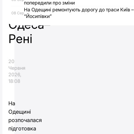
попередили про зміни
траси
На Одещині ремонтують дорогу до траси Київ –
08 Сер
“Йосипівки”
Одеса–
Рені
20
Червня
2026,
18:08
На
Одещині
розпочалася
підготовка