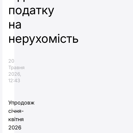
податку
на
нерухомість
20
Травня
2026,
12:43
Упродовж
січня-
квітня
2026