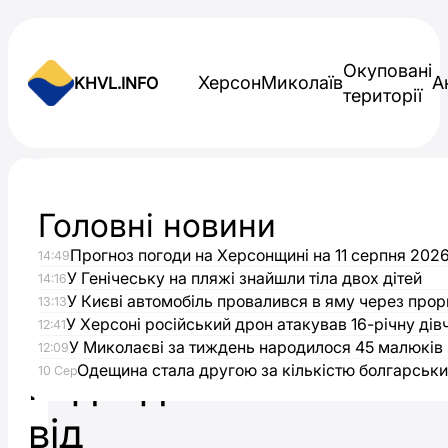
Skip to content
Окуповані
Херсон
Миколаїв
А
KHVL.INFO
території
Новини України
Головні новини
На
Прогноз погоди на Херсонщині на 11 серпня 202
14:49
Миколаївщині
У Генічеську на пляжі знайшли тіла двох дітей
14:16
У Києві автомобіль провалився в яму через прор
13:13
зросли
У Херсоні російський дрон атакував 16-річну дів
12:41
У Миколаєві за тиждень народилося 45 малюків
12:09
Одещина стала другою за кількістю болгарськи
надходження
10 Сер
від