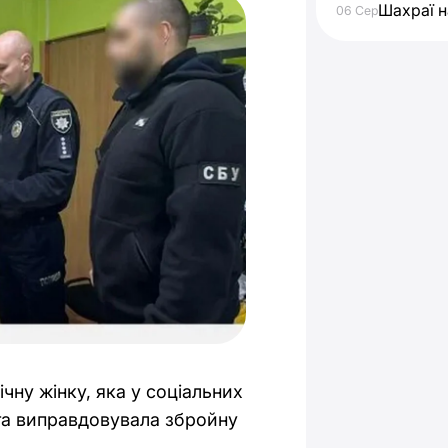
Шахраї н
06 Сер
ну жінку, яка у соціальних
та виправдовувала збройну