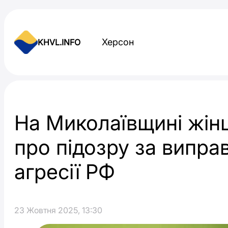
Skip to content
Херсон
KHVL.INFO
Новини України
На Миколаївщині жін
про підозру за випра
агресії РФ
23 Жовтня 2025, 13:30