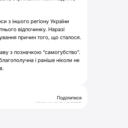
си з іншого регіону України
тнього відпочинку. Наразі
сування причин того, що сталося.
раву з позначкою “самогубство”.
 благополучна і раніше ніколи не
в.
Поділитися