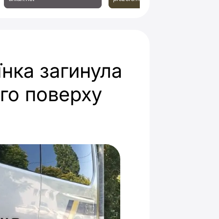
їнка загинула
ого поверху