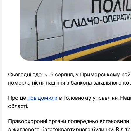
Сьогодні вдень, 6 серпня, у Приморському райо
померла після падіння з балкона загального ко
Про це
повідомили
в Головному управлінні Наці
області.
Правоохоронні органи попередньо встановили,
з житлового багатоквартирного будинку. Від тр