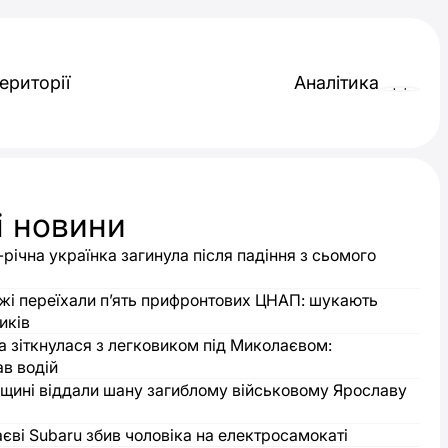
ериторії
Аналітика
і новини
-річна українка загинула після падіння з сьомого
жі переїхали п’ять прифронтових ЦНАП: шукають
иків
а зіткнулася з легковиком під Миколаєвом:
в водій
щині віддали шану загиблому військовому Ярославу
єві Subaru збив чоловіка на електросамокаті