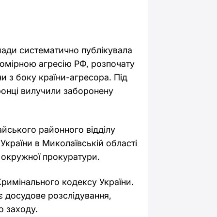
мади систематично публікувала
вомірною агресію РФ, розпочату
ни з боку країни-агресора. Під
ронці вилучили заборонену
айського районного відділу
України в Миколаївській області
 окружної прокуратури.
 Кримінального кодексу України.
ає досудове розслідування,
о заходу.