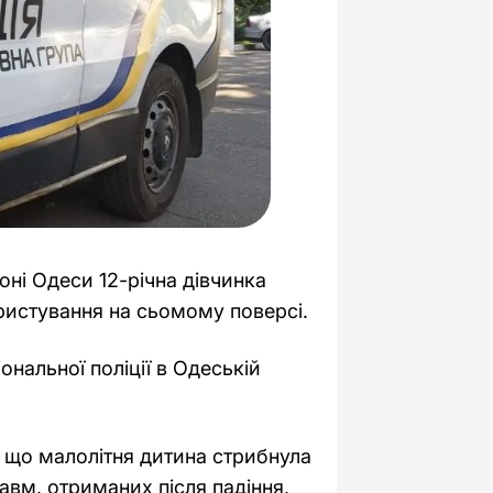
ні Одеси 12-річна дівчинка
ристування на сьомому поверсі.
ональної поліції в Одеській
 що малолітня дитина стрибнула
авм, отриманих після падіння,