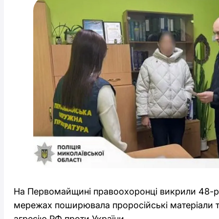
На Первомайщині правоохоронці викрили 48-річ
мережах поширювала проросійські матеріали 
агресію РФ проти України.