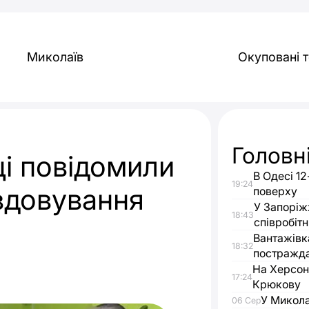
Миколаїв
Окуповані т
Головн
ці повідомили
В Одесі 12
19:24
вдовування
поверху
У Запоріж
18:43
співробітн
Вантажівк
18:32
постражда
На Херсон
17:24
Крюкову
У Микола
06 Сер