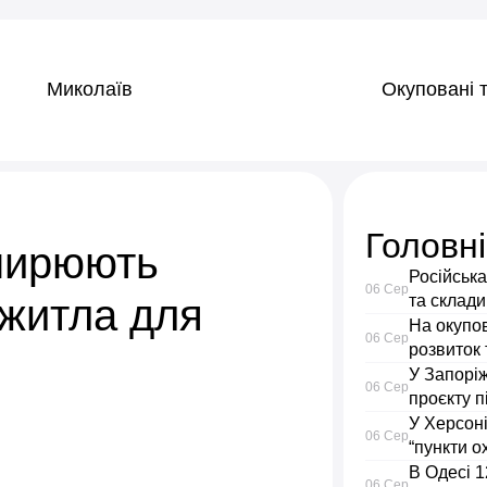
Миколаїв
Окуповані т
Головн
ширюють
Російська
06 Сер
 житла для
та склади
На окупо
06 Сер
розвиток
У Запорі
06 Сер
проєкту п
У Херсоні
06 Сер
“пункти о
В Одесі 1
06 Сер