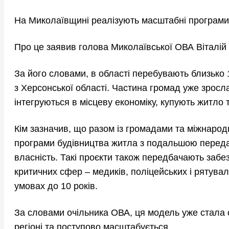
На Миколаївщині реалізують масштабні програм
Про це заявив голова Миколаївської ОВА Віталій
За його словами, в області перебувають близько
з Херсонської області. Частина громад уже зросла
інтегруються в місцеву економіку, купують житло 
Кім зазначив, що разом із громадами та міжнаро
програми будівництва житла з подальшою переда
власність. Такі проєкти також передбачають заб
критичних сфер – медиків, поліцейських і рятува
умовах до 10 років.
За словами очільника ОВА, ця модель уже стала 
регіоні та поступово масштабується.