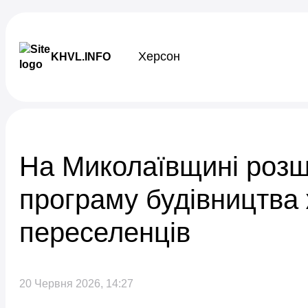
Skip to content
Херсон
KHVL.INFO
Новини України
На Миколаївщині роз
програму будівництва
переселенців
20 Червня 2026, 14:27