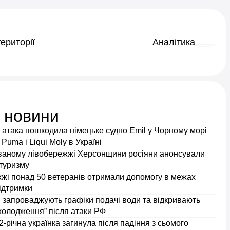
ериторії
Аналітика
і новини
 атака пошкодила німецьке судно Emil у Чорному морі
 Puma і Liqui Moly в Україні
ваному лівобережжі Херсонщини росіяни анонсували
 туризму
жжі понад 50 ветеранів отримали допомогу в межах
ідтримки
 запроваджують графіки подачі води та відкривають
холодження” після атаки РФ
2-річна українка загинула після падіння з сьомого