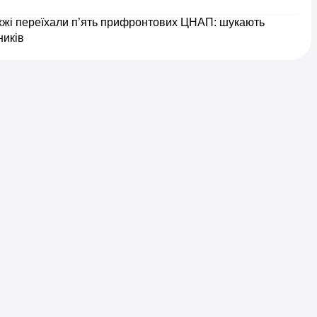
жжі переїхали п’ять прифронтових ЦНАП: шукають
ників