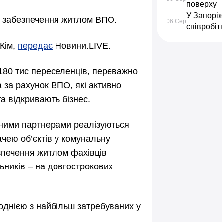
поверху
У Запорі
и забезпечення житлом ВПО.
06 Сер
співробіт
 Кім,
передає
Новини.LIVE.
 180 тис переселенців, переважно
 за рахунок ВПО, які активно
та відкривають бізнес.
дними партнерами реалізуються
чею об’єктів у комунальну
езпечення житлом фахівців
льників – на довгострокових
однією з найбільш затребуваних у