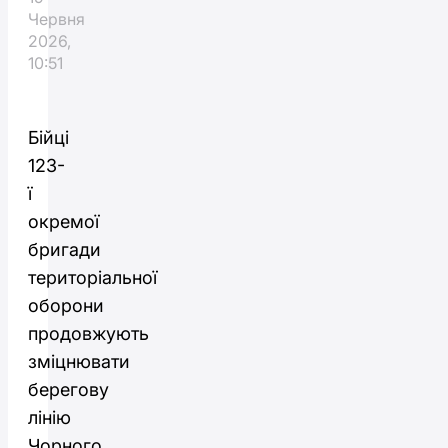
Червня
2026,
10:51
Бійці
123-
ї
окремої
бригади
територіальної
оборони
продовжують
зміцнювати
берегову
лінію
Чорного