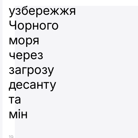
узбережжя
Чорного
моря
через
загрозу
десанту
та
мін
19