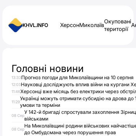
Skip to content
Окуповані
Херсон
Миколаїв
А
KHVL.INFO
території
Новини України
Головні новини
На
Прогноз погоди для Миколаївщини на 10 серпня
13:33
Миколаївщині
Науковці досліджують вплив війни на кургани 
12:03
Херсонці вже місяць без електрики через обстрі
11:46
бригада
Українці можуть отримати субсидію на дрова до 1
11:29
умови та терміни
У 142-й бригаді спростували захоплення Зірниц
ТрО
08 Сер
військами
На Миколаївщині родини військових найчастіш
зміцнює
08 Сер
до Омбудсмана через порушення прав