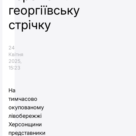
георгіївську
стрічку
24
Квітня
2025,
15:23
На
тимчасово
окупованому
лівобережжі
Херсонщини
представники