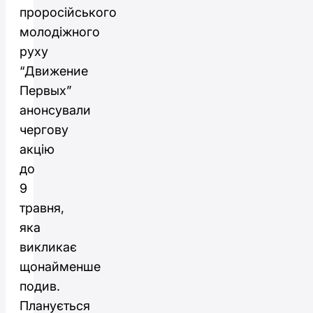
проросійського
молодіжного
руху
“Движение
Первых”
анонсували
чергову
акцію
до
9
травня,
яка
викликає
щонайменше
подив.
Планується