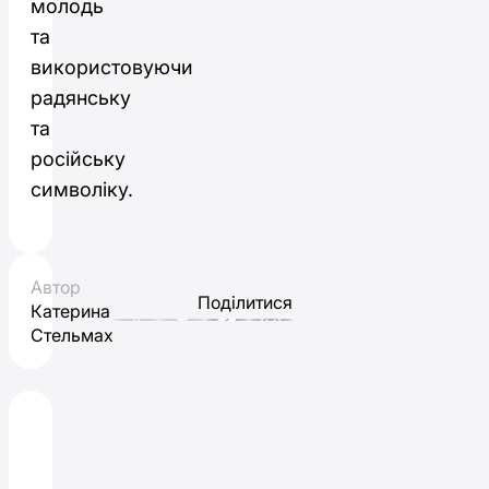
молодь
та
використовуючи
радянську
та
російську
символіку.
Автор
Поділитися
Катерина
Стельмах