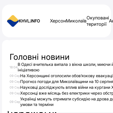
Skip to content
Окуповані
Херсон
Миколаїв
А
KHVL.INFO
території
Новини України
Головні новини
На
В Одесі вчителька випала з вікна школи, миючи 
18:04
лівобережжі
ініціативою
На Херсонщині оголосили обов’язкову евакуаці
09 Сер
спалять
Прогноз погоди для Миколаївщини на 10 серпн
09 Сер
Науковці досліджують вплив війни на кургани
09 Сер
Херсонці вже місяць без електрики через обст
символ
09 Сер
Українці можуть отримати субсидію на дрова до
09 Сер
умови та терміни
перемоги: