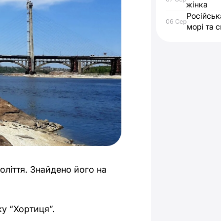
жінка
Російськ
06 Сер
морі та с
оліття. Знайдено його на
у “Хортиця”.