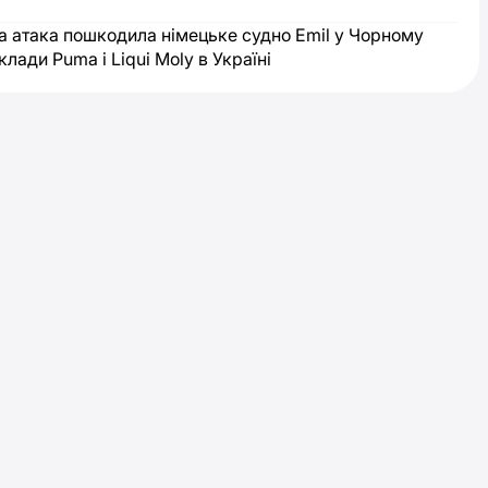
а атака пошкодила німецьке судно Emil у Чорному
клади Puma і Liqui Moly в Україні