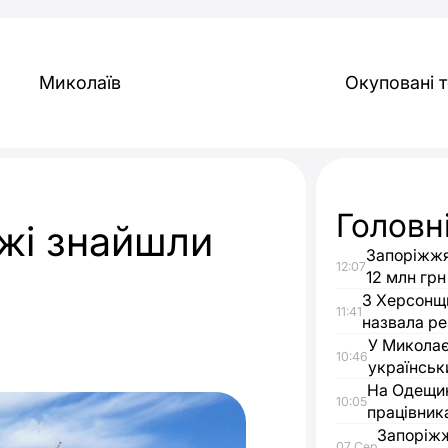
Миколаїв
Окуповані т
Головн
жжі знайшли
Запоріжжя
12:07
12 млн грн
З Херсонщи
11:41
назвала ре
У Миколає
10:46
українськ
На Одещин
10:05
працівник
Запоріжж
07 Сер