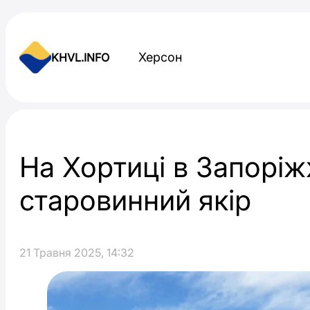
Skip to content
Херсон
KHVL.INFO
Новини України
На Хортиці в Запорі
старовинний якір
21 Травня 2025, 14:32