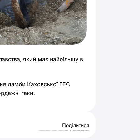
авства, який має найбільшу в
дрив дамби Каховської ГЕС
ордажні гаки.
Поділитися