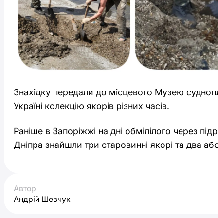
Знахідку передали до місцевого Музею суднопл
Україні колекцію якорів різних часів.
Раніше в Запоріжжі на дні обмілілого через пі
Дніпра знайшли три старовинні якорі та два аб
Автор
Андрій Шевчук