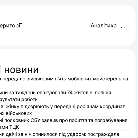
ериторії
Аналітика
і новини
 передало військовим п’ять мобільних майстерень на
ни за тиждень евакуювали 74 жителів: поліція
зультати роботи
ві жінку підозрюють у передачі росіянам координат
их військових
і полковник СБУ заявив про побиття та пограбування
ами ТЦК
я двічі за ніч опинилося під ударом: постраждала