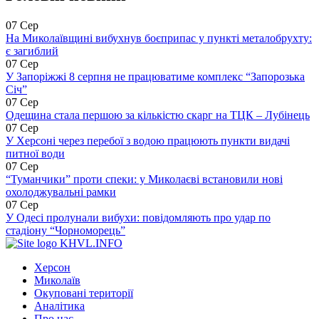
07 Сер
На Миколаївщині вибухнув боєприпас у пункті металобрухту:
є загиблий
07 Сер
У Запоріжжі 8 серпня не працюватиме комплекс “Запорозька
Січ”
07 Сер
Одещина стала першою за кількістю скарг на ТЦК – Лубінець
07 Сер
У Херсоні через перебої з водою працюють пункти видачі
питної води
07 Сер
“Туманчики” проти спеки: у Миколаєві встановили нові
охолоджувальні рамки
07 Сер
У Одесі пролунали вибухи: повідомляють про удар по
стадіону “Чорноморець”
KHVL.INFO
Херсон
Миколаїв
Окуповані території
Аналітика
Про нас