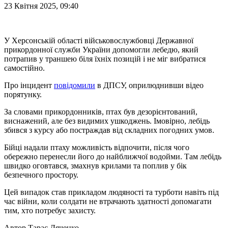
23 Квітня 2025, 09:40
У Херсонській області військовослужбовці Державної
прикордонної служби України допомогли лебедю, який
потрапив у траншею біля їхніх позицій і не міг вибратися
самостійно.
Про інцидент
повідомили
в ДПСУ, оприлюднивши відео
порятунку.
За словами прикордонників, птах був дезорієнтований,
виснажений, але без видимих ушкоджень. Імовірно, лебідь
збився з курсу або постраждав від складних погодних умов.
Бійці надали птаху можливість відпочити, після чого
обережно перенесли його до найближчої водойми. Там лебідь
швидко оговтався, змахнув крилами та поплив у бік
безпечного простору.
Цей випадок став прикладом людяності та турботи навіть під
час війни, коли солдати не втрачають здатності допомагати
тим, хто потребує захисту.
Автор
Тарас Дяченко