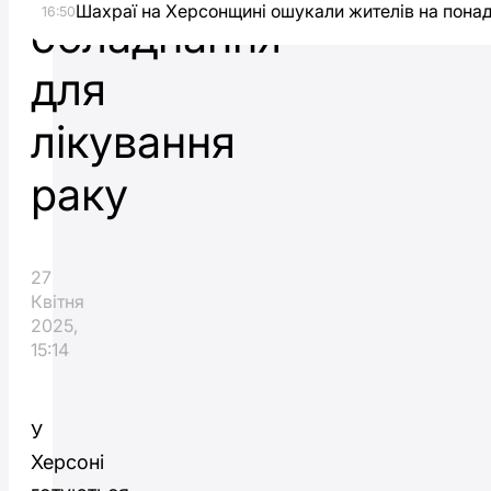
Шахраї на Херсонщині ошукали жителів на понад
16:50
обладнання
для
лікування
раку
27
Квітня
2025,
15:14
У
Херсоні