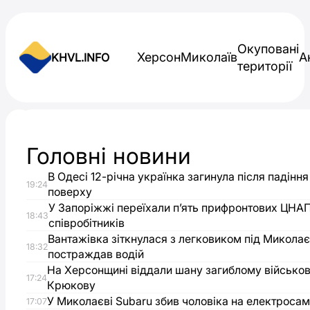
Skip to content
Окуповані
Херсон
Миколаїв
А
KHVL.INFO
території
Новини України
Головні новини
На
В Одесі 12-річна українка загинула після падіння
19:24
Херсонщині
поверху
У Запоріжжі переїхали п’ять прифронтових ЦНА
18:43
співробітників
планують
Вантажівка зіткнулася з легковиком під Микола
18:32
постраждав водій
закупити
На Херсонщині віддали шану загиблому військо
17:24
Крюкову
сучасне
У Миколаєві Subaru збив чоловіка на електросам
17:07