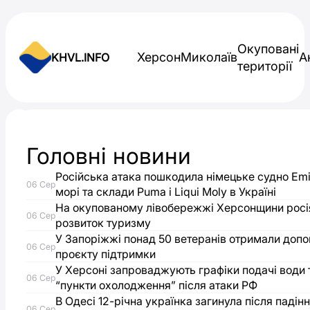
Skip to content
Окуповані
Херсон
Миколаїв
А
KHVL.INFO
території
Новини України
Головні новини
На
Російська атака пошкодила німецьке судно Emi
06 Сер
Херсонщині
морі та склади Puma і Liqui Moly в Україні
На окупованому лівобережжі Херсонщини росі
06 Сер
розвиток туризму
10
У Запоріжжі понад 50 ветеранів отримали доп
06 Сер
проєкту підтримки
січня
У Херсоні запроваджують графіки подачі води 
06 Сер
“пункти охолодження” після атаки РФ
прогнозують
В Одесі 12-річна українка загинула після падін
06 Сер