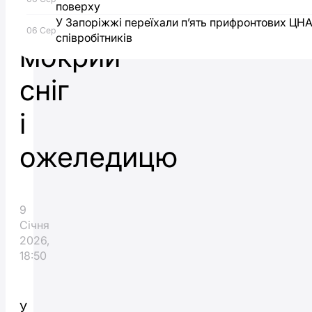
поверху
дощ
У Запоріжжі переїхали п’ять прифронтових ЦН
06 Сер
співробітників
мокрий
сніг
і
ожеледицю
9
Січня
2026,
18:50
У