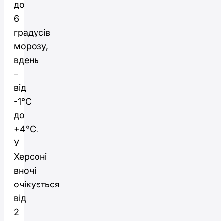
до
6
градусів
морозу,
вдень
–
від
-1°C
до
+4°C.
У
Херсоні
вночі
очікується
від
2