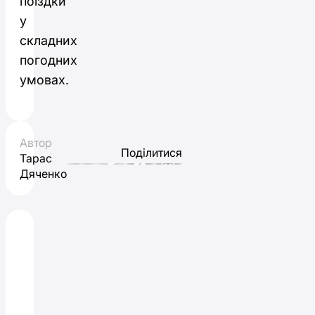
поїздки
у
складних
погодних
умовах.
Автор
Поділитися
Тарас
Дяченко