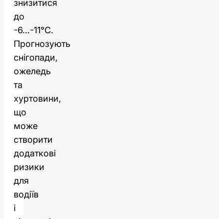
знизитися
до
-6…-11°C.
Прогнозують
снігопади,
ожеледь
та
хуртовини,
що
може
створити
додаткові
ризики
для
водіїв
і