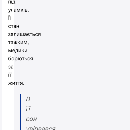
під
уламків.
Її
стан
залишається
тяжким,
медики
борються
за
її
життя.
В
її
сон
увірвався