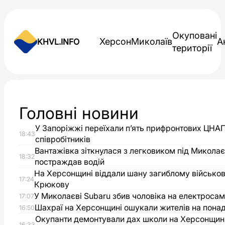
Skip to content
Окуповані
Херсон
Миколаїв
А
KHVL.INFO
території
Новини України
Головні новини
Вночі
У Запоріжжі переїхали п’ять прифронтових ЦНА
18:43
російські
співробітників
Вантажівка зіткнулася з легковиком під Микола
18:32
постраждав водій
БПЛА
На Херсонщині віддали шану загиблому військо
17:24
Крюкову
вдарили
У Миколаєві Subaru збив чоловіка на електросам
17:07
Шахраї на Херсонщині ошукали жителів на понад
16:50
по
Окупанти демонтували дах школи на Херсонщині
16:33