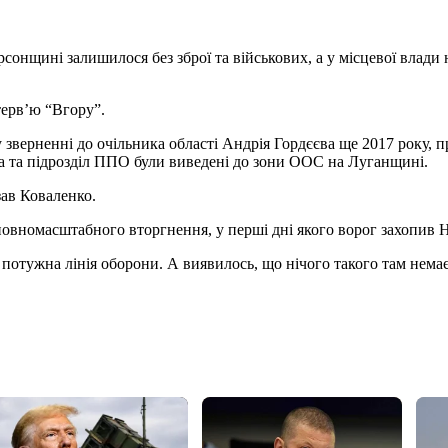
нщині залишилося без зброї та військових, а у місцевої влади не
терв’ю “Вгору”.
 зверненні до очільника області Андрія Гордєєва ще 2017 року, 
а та підрозділ ППО були виведені до зони ООС на Луганщині.
азав Коваленко.
у повномасштабного вторгнення, у перші дні якого ворог захопив 
отужна лінія оборони. А виявилось, що нічого такого там немає”