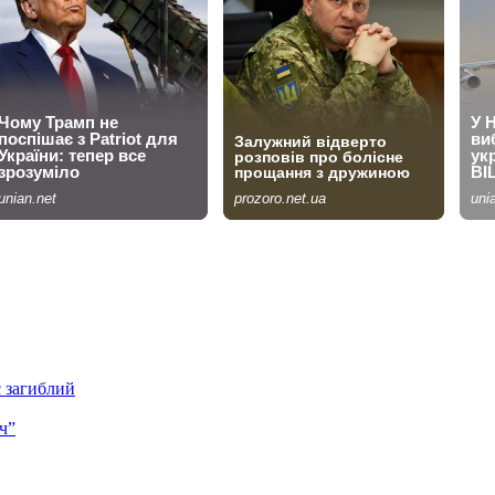
є загиблий
ч”