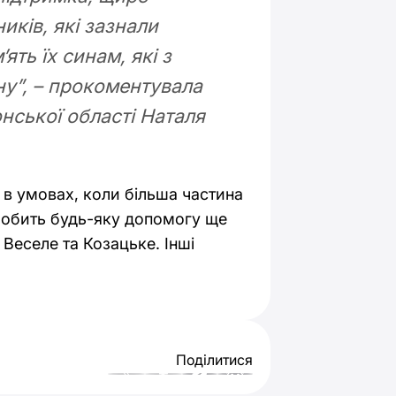
иків, які зазнали
ять їх синам, які з
ну”, – прокоментувала
нської області Наталя
в умовах, коли більша частина
робить будь-яку допомогу ще
 Веселе та Козацьке. Інші
Поділитися