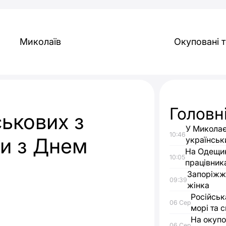
Миколаїв
Окуповані т
Головн
ськових з
У Миколає
10:46
и з Днем
українськ
На Одещин
10:05
працівник
Запоріжжя
09:39
жінка
Російськ
06 Сер
морі та с
На окупо
06 Сер