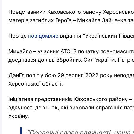
Представники Каховського району Херсонської 
матерів загиблих Героїв – Михайла Зайченка та
Про це
повідомляє
видання “Український Півде
Михайло – учасник АТО. З початку повномасшта
доєднався до лав Збройних Сил України. Патріот
Даніїл поліг у бою 29 серпня 2022 року непода
Херсонської області.
Ініціатива представників Каховського району –
вдячності до жінок, які виховали справжніх патр
Україну.
“Сердечні слова вдячності, наша 