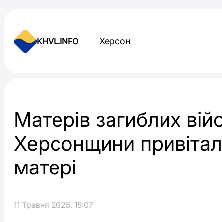
Skip to content
Херсон
KHVL.INFO
Новини України
Матерів загиблих вій
Херсонщини привітал
матері
11 Травня 2025, 15:07