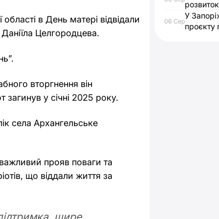
розвиток
У Запорі
області в День матері відвідали
06 Сер
проєкту 
 Даніїла Целгородцева.
нь”.
бного вторгнення він
 загинув у січні 2025 року.
лік села Архангельське
 важливий прояв поваги та
іотів, що віддали життя за
підтримка, щире