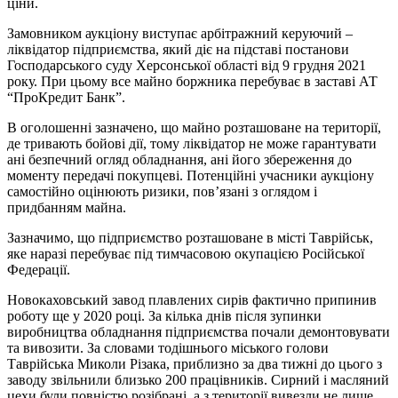
ціни.
Замовником аукціону виступає арбітражний керуючий –
ліквідатор підприємства, який діє на підставі постанови
Господарського суду Херсонської області від 9 грудня 2021
року. При цьому все майно боржника перебуває в заставі АТ
“ПроКредит Банк”.
В оголошенні зазначено, що майно розташоване на території,
де тривають бойові дії, тому ліквідатор не може гарантувати
ані безпечний огляд обладнання, ані його збереження до
моменту передачі покупцеві. Потенційні учасники аукціону
самостійно оцінюють ризики, пов’язані з оглядом і
придбанням майна.
Зазначимо, що підприємство розташоване в місті Таврійськ,
яке наразі перебуває під тимчасовою окупацією Російської
Федерації.
Новокаховський завод плавлених сирів фактично припинив
роботу ще у 2020 році. За кілька днів після зупинки
виробництва обладнання підприємства почали демонтовувати
та вивозити. За словами тодішнього міського голови
Таврійська Миколи Різака, приблизно за два тижні до цього з
заводу звільнили близько 200 працівників. Сирний і масляний
цехи були повністю розібрані, а з території вивезли не лише