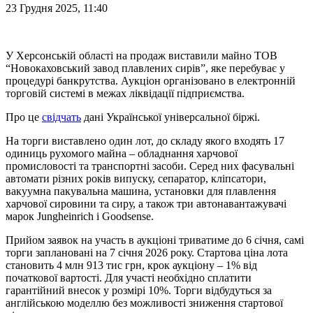
23 Грудня 2025, 11:40
У Херсонській області на продаж виставили майно ТОВ
“Новокаховський завод плавлених сирів”, яке перебуває у
процедурі банкрутства. Аукціон організовано в електронній
торговій системі в межах ліквідації підприємства.
Про це
свідчать
дані Української універсальної біржі.
На торги виставлено один лот, до складу якого входять 17
одиниць рухомого майна – обладнання харчової
промисловості та транспортні засоби. Серед них фасувальні
автомати різних років випуску, сепаратор, кліпсатори,
вакуумна пакувальна машина, установки для плавлення
харчової сировини та сиру, а також три автонавантажувачі
марок Jungheinrich і Goodsense.
Прийом заявок на участь в аукціоні триватиме до 6 січня, самі
торги заплановані на 7 січня 2026 року. Стартова ціна лота
становить 4 млн 913 тис грн, крок аукціону – 1% від
початкової вартості. Для участі необхідно сплатити
гарантійний внесок у розмірі 10%. Торги відбудуться за
англійською моделлю без можливості зниження стартової