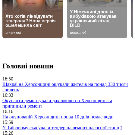
Головні новини
16:50
Шахраї на Херсонщині ошукали жителів на понад 330 тисяч
гривень
16:33
Окупанти демонтували дах школи на Херсонщині та
припинили ремонт
16:16
На окупованій Херсонщині понад 10 днів немає води
15:59
У Таїровому скасували тендер на ремонт насосної станції
15:26