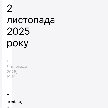
2
листопада
2025
року
1
Листопада
2025,
19:19
У
неділю,