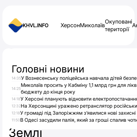
Skip to content
Окуповані
Херсон
Миколаїв
А
KHVL.INFO
території
Новини України
Головні новини
Магнітна
У Вознесенську поліцейська навчала дітей безпец
14:35
буря
Миколаїв просить у Кабміну 1,1 млрд грн для лікв
14:25
бюджету до кінця року
очікується
У Херсоні планують відновити електропостачання
14:18
На Херсонщині уражено ретранслятор російськи
12:32
У громаді під Запоріжжям з’явилися нові захисні
на
12:18
В Одесі засудили палія, який за гроші спалив чот
11:50
Землі