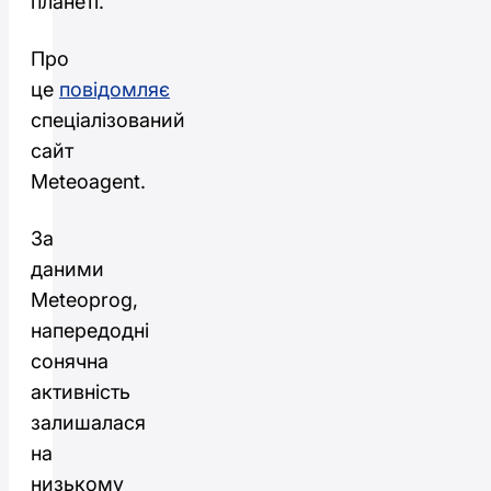
планеті.
Про
це
повідомляє
спеціалізований
сайт
Meteoagent.
За
даними
Meteoprog,
напередодні
сонячна
активність
залишалася
на
низькому