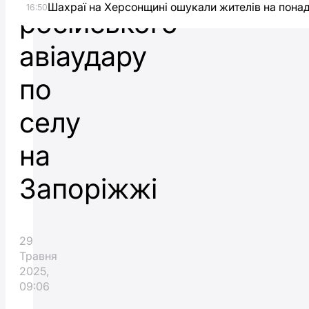
Шахраї на Херсонщині ошукали жителів на понад
16:50
російського
авіаудару
по
селу
на
Запоріжжі
29
Травня
2025,
09:06