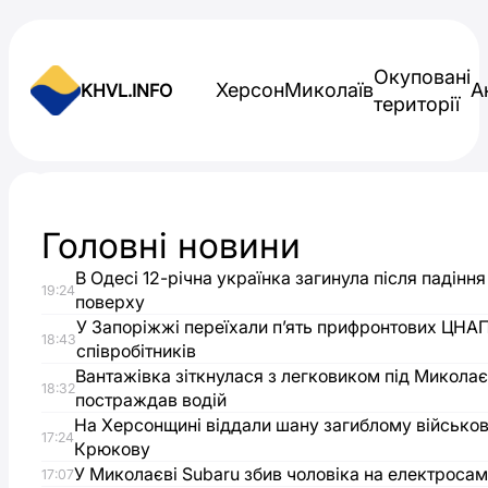
Skip to content
Окуповані
Херсон
Миколаїв
А
KHVL.INFO
території
Новини України
Головні новини
Люди
В Одесі 12-річна українка загинула після падіння
19:24
опинилися
поверху
У Запоріжжі переїхали п’ять прифронтових ЦНА
18:43
співробітників
під
Вантажівка зіткнулася з легковиком під Микола
18:32
постраждав водій
завалами
На Херсонщині віддали шану загиблому військо
17:24
Крюкову
після
У Миколаєві Subaru збив чоловіка на електросам
17:07