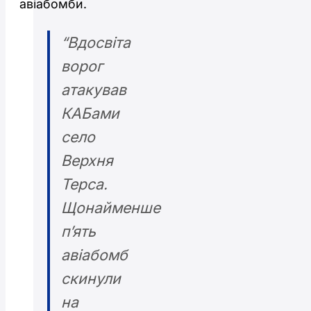
авіабомби.
“Вдосвіта
ворог
атакував
КАБами
село
Верхня
Терса.
Щонайменше
п’ять
авіабомб
скинули
на