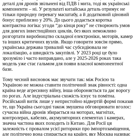
деталі для дронів звільнені від ПДВ і мита, тоді як українські
компоненти – ні. У результаті китайська деталь отримує не
тільки природну перевагу масштабу, а й додатковий ціновий
бонус приблизно у 20%. До цього додається коротка
контрактна логіка: угоди “до кінця року” не створюють умов
для довгих інвестиційних циклів, без яких неможливо
розгортати виробництво складної електроніки, моторів, камер
та інших критичних вузлів. Якщо говорити зовсім прямо,
українська держава тривалий час субсидіювала не
локалізацію, а швидкість закупівлі. У 2023 році це було
зрозуміло і часто виправдано, але у 2025-2026 роках така
модель уже стає гальмом для появи власної компонентної
бази.
Тому чесний висновок має звучати так: між Росією та
Україною не можна ставити політичний знак рівності: одна
країна веде агресивну війну, інша обороняється та дає ворогу
по рогах. Але індустріальна схожість існує та помітна.
Російський витік лише у непристойно відвертій формі показав
те, що Україна сьогодні також змушена обговорювати вголос:
сучасна війна дронів збирається на моторах, магнітах,
контролерах, кабелях, акумуляторних елементах і камерах,
значна частина яких походить із Китаю. Для Росії ця
залежність є провалом усієї риторики про імпортозаміщення,
але політично вона спирається на країну, яку Москва називає