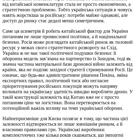
від китайської номенклатури стала не просто економічною, а
стратегічною проблемою. Тобто українська ситуація в чомусь
навіть жорсткіша за російську: потреби майже однакові, але
доступ до ринку стає дедалі менш симетричним.
Саме ця асиметрія й робить китайський фактор для України
питанням не лише промислової політики, а й національної
безпеки. Росія може розглядати китайський ринок як тиловий
ресурс у межах свого стратегічного розвороту на Схід.
Україна ж не має такої політичної подушки безпеки: її
оборонна модель зав’язана на партнерство із Заходом, тоді як
значна частина матеріальної бази дронової війни залежить від
країни, яка не поділяє західної стратегії стримування Росії. Це
означає, що будь-яке адміністративне рішення Пекіна, зміна
експортних правил, політичний тиск або негласне
пріоритезування російських покупців можуть напряму
впливати на українську здатність швидко виробляти дрони. У
такій конструкції залежність від Китаю вже не є просто
питанням ціни чи логістики. Вона перетворюється на
потенційний важіль впливу на темп української оборони.
Найнеприємніше для Києва полягає в тому, що частина цієї
залежності відтворюється не лише зовнішнім ринком, а й
власними правилами гри. Українські виробники
комплектуючих уже кілька років скаржаться, що імпортні