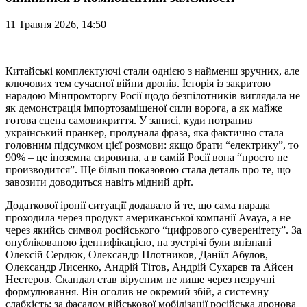
11 Травня 2026, 14:50
Китайські комплектуючі стали однією з найменш зручних, але
ключових тем сучасної війни дронів. Історія із закритою
нарадою Мінпромторгу Росії щодо безпілотників виглядала не
як демонстрація імпортозаміщеної сили ворога, а як майже
готова сцена самовикриття. У записі, куди потрапив
український пранкер, пролунала фраза, яка фактично стала
головним підсумком цієї розмови: якщо брати “електрику”, то
90% – це іноземна сировина, а в самій Росії вона “просто не
производится”. Ще більш показовою стала деталь про те, що
завозити доводиться навіть мідний дріт.
Додаткової іронії ситуації додавало й те, що сама нарада
проходила через продукт американської компанії Avaya, а не
через якийсь символ російського “цифрового суверенітету”. За
опублікованою ідентифікацією, на зустрічі були впізнані
Олексій Сердюк, Олександр Плотников, Даніїл Абулов,
Олександр Лисенко, Андрій Тітов, Андрій Сухарєв та Айсен
Нестеров. Скандал став вірусним не лише через незручні
формулювання. Він оголив не окремий збій, а системну
слабкість: за фасадом військової мобілізації російська дронова