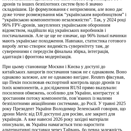
дронів та інших безпілотних систем було б значно
складнішим. Це формулювання є неприємним, але воно дає
дуже точне розмежування між “українським виробництвом” і
“українською компонентною незалежністю”. Так, у 2024 році
96% FPV-дронів, закуплених українським оборонним
відомством, надійшли від українських виробників і
постачальників. Але це ще не означає, що 96% їхньої начинки
мають українське походження. Навпаки, статистика готового
виробу легко створює видимість суверенітету там, де
суверенними є передусім фінальна збірка, інтеграція,
адаптація і фронтова модернізація.
При цьому становище Москви і Києва у доступі до
китайських ланцюгів постачання також не є однаковим. Воно
однаково залежне, але не однаково вигідне. Reuters фіксував,
що Пекін посилював експортний контроль щодо дронів та
їхніх компонентів, а дослідження RUSI прямо вказували:
посилення обмежень, особливо для України, контрастує зі
зростанням потоку компонентів, пов’язаних із малими
безпілотними авіаційними системами, до Росії. У травні 2025
року Президент України Володимир Зеленський говорив, що
дрони Mavic від DJI доступні для росіян, але закриті для
українців. А вже навесні 2026 року західні матеріали
описували, як Україна намагається тихо наростити
альтернативні поставки через Тайвань, бо певна залежність