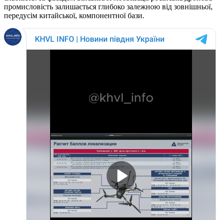
промисловість залишається глибоко залежною від зовнішньої,
передусім китайської, компонентної бази.