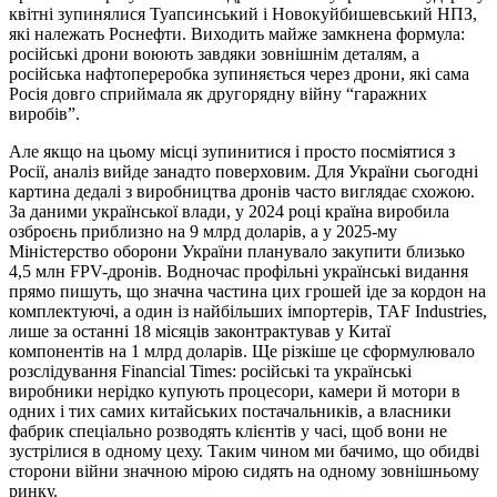
квітні зупинялися Туапсинський і Новокуйбишевський НПЗ,
які належать Роснефти. Виходить майже замкнена формула:
російські дрони воюють завдяки зовнішнім деталям, а
російська нафтопереробка зупиняється через дрони, які сама
Росія довго сприймала як другорядну війну “гаражних
виробів”.
Але якщо на цьому місці зупинитися і просто посміятися з
Росії, аналіз вийде занадто поверховим. Для України сьогодні
картина дедалі з виробництва дронів часто виглядає схожою.
За даними української влади, у 2024 році країна виробила
озброєнь приблизно на 9 млрд доларів, а у 2025-му
Міністерство оборони України планувало закупити близько
4,5 млн FPV-дронів. Водночас профільні українські видання
прямо пишуть, що значна частина цих грошей іде за кордон на
комплектуючі, а один із найбільших імпортерів, TAF Industries,
лише за останні 18 місяців законтрактував у Китаї
компонентів на 1 млрд доларів. Ще різкіше це сформулювало
розслідування Financial Times: російські та українські
виробники нерідко купують процесори, камери й мотори в
одних і тих самих китайських постачальників, а власники
фабрик спеціально розводять клієнтів у часі, щоб вони не
зустрілися в одному цеху. Таким чином ми бачимо, що обидві
сторони війни значною мірою сидять на одному зовнішньому
ринку.