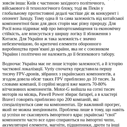
зовсім інша: Київ є частиною західного політичного,
військового й технологічного блоку, тоді як Пекін у
глобальному протистоянні дедалі частіше діє як конкурент і
опонент Заходу. Тому одна й та сама залежність від китайської
компонентної бази для двох сторін має різну природу. Для
Росії вона підриває міф про імпортозаміщення та економічну
стійкість, але вписується у ширшу логіку її зближення з
Китаєм. Для України ж така залежність є значно
небезпечнішою, бо критичні елементи оборонного
виробництва прив’язані до країни, яка не є союзником
України і політично не належить до її безпекового табору.
Водночас Україна має не лише історію залежності, а й історію
часткової локалізації. Vyriy спочатку представила першу
тисячу FPV-дронів, зібраних з українських компонентів, а
згодом довела обсяг таких FPV приблизно до 10 тисяч. За
словами компанії, її серійні моделі вже мають 70-80%
вітчизняних компонентів. Motor-G вийшла на сотні тисяч
моторів на місяць, Pawell Power збирає батареї, а в кластері
Brave1 говорять приблизно про 200 компаній, які
спеціалізуються саме на компонентах. Це важливий прогрес,
який не можна знецінювати. Проблема лише в тому, що навіть
ці успіхи не скасовують імпортного ядра: українські “свої”
компоненти часто все одно спираються на імпортні чипи,
акумуляторні елементи, магніти, підшипники, дроти та інші