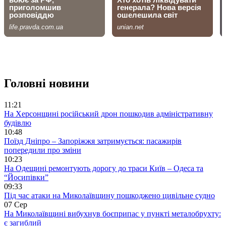
Головні новини
11:21
На Херсонщині російський дрон пошкодив адміністративну
будівлю
10:48
Поїзд Дніпро – Запоріжжя затримується: пасажирів
попередили про зміни
10:23
На Одещині ремонтують дорогу до траси Київ – Одеса та
“Йосипівки”
09:33
Під час атаки на Миколаївщину пошкоджено цивільне судно
07 Сер
На Миколаївщині вибухнув боєприпас у пункті металобрухту:
є загиблий