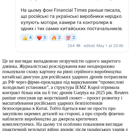
Це не виглядає випадковою незручністю одного закритого
дзвінка. Журналістські розслідування вже неодноразово
показували схожу картину на рівні серійного виробництва:
китайські двигуни для російських ударних дронів потрапляли
до РФ через фірми-прокладки під маркуванням “промислові
холодильні установки”, а структура IEMZ Kupol отримала
контракт більш ніж на 6 тис дронів Garpiya на 2025 рік. Reuters
раніше описував ще жорсткіший сюжет – проєкт розвитку і
масштабування російських ударних безпілотників
безпосередньо в Китаї. Тобто йдеться вже не просто про
закупівлю окремих деталей на стороні, а про спробу фізично
наблизити виробництво до джерела критичних
комплектуючих. На цьому тлі особливо показовим виглядає
практичний результат війни дронів: після українських ударів у