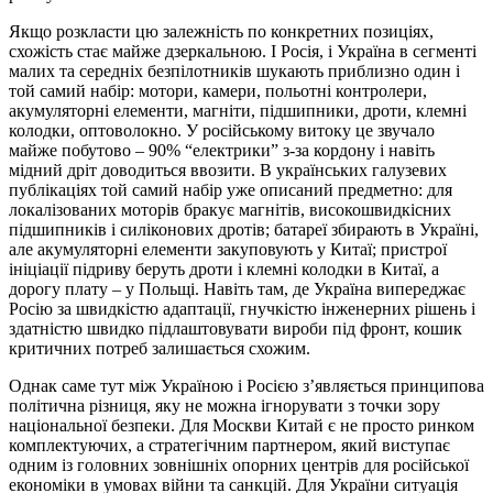
Якщо розкласти цю залежність по конкретних позиціях,
схожість стає майже дзеркальною. І Росія, і Україна в сегменті
малих та середніх безпілотників шукають приблизно один і
той самий набір: мотори, камери, польотні контролери,
акумуляторні елементи, магніти, підшипники, дроти, клемні
колодки, оптоволокно. У російському витоку це звучало
майже побутово – 90% “електрики” з-за кордону і навіть
мідний дріт доводиться ввозити. В українських галузевих
публікаціях той самий набір уже описаний предметно: для
локалізованих моторів бракує магнітів, високошвидкісних
підшипників і силіконових дротів; батареї збирають в Україні,
але акумуляторні елементи закуповують у Китаї; пристрої
ініціації підриву беруть дроти і клемні колодки в Китаї, а
дорогу плату – у Польщі. Навіть там, де Україна випереджає
Росію за швидкістю адаптації, гнучкістю інженерних рішень і
здатністю швидко підлаштовувати вироби під фронт, кошик
критичних потреб залишається схожим.
Однак саме тут між Україною і Росією з’являється принципова
політична різниця, яку не можна ігнорувати з точки зору
національної безпеки. Для Москви Китай є не просто ринком
комплектуючих, а стратегічним партнером, який виступає
одним із головних зовнішніх опорних центрів для російської
економіки в умовах війни та санкцій. Для України ситуація