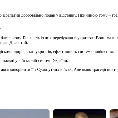
апатий добровільно подав у відставку. Причиною тому – трагеді
m.
 батальйону. Більшість із них перебували в укриттях. Вони мали 
писав Драпатий.
ії командирів, стан укриттів, ефективність систем оповіщення.
наявні у військовій системі України.
гався викорінити її з Сухопутних військ. Але якщо трагедії повт