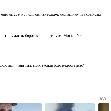
я на 239-му полігоні, внаслідок якої загинули українські
вчитись, жити, боротися – не гинути. Мої глибокі
орюються – значить, моїх зусиль було недостатньо”, –