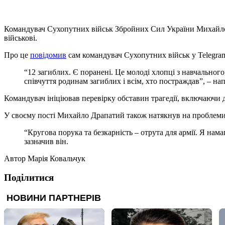
Командувач Сухопутних військ Збройних Сил України Михайло Др
військові.
Про це
повідомив
сам командувач Сухопутних військ у Telegra
“12 загиблих. Є поранені. Це молоді хлопці з навчального
співчуття родинам загиблих і всім, хто постраждав”, – на
Командувач ініціював перевірку обставин трагедії, включаючи д
У своєму пості Михайло Драпатий також натякнув на проблеми, 
“Кругова порука та безкарність – отрута для армії. Я нама
зазначив він.
Автор
Марія Ковальчук
Поділитися