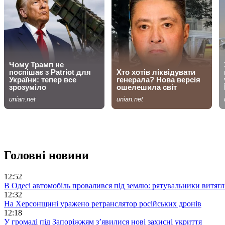
Головні новини
12:52
В Одесі автомобіль провалився під землю: рятувальники витягл
12:32
На Херсонщині уражено ретранслятор російських дронів
12:18
У громаді під Запоріжжям з’явилися нові захисні укриття