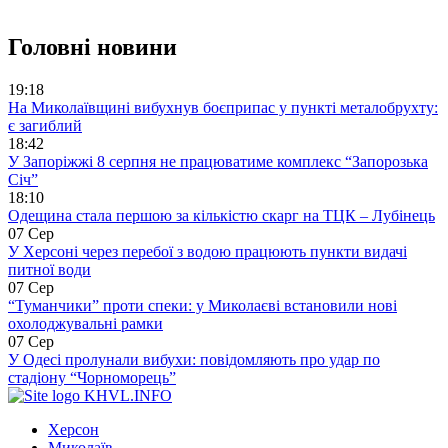
Головні новини
19:18
На Миколаївщині вибухнув боєприпас у пункті металобрухту:
є загиблий
18:42
У Запоріжжі 8 серпня не працюватиме комплекс “Запорозька
Січ”
18:10
Одещина стала першою за кількістю скарг на ТЦК – Лубінець
07 Сер
У Херсоні через перебої з водою працюють пункти видачі
питної води
07 Сер
“Туманчики” проти спеки: у Миколаєві встановили нові
охолоджувальні рамки
07 Сер
У Одесі пролунали вибухи: повідомляють про удар по
стадіону “Чорноморець”
KHVL.INFO
Херсон
Миколаїв