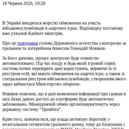
18 Червня 2026, 19:28
В Україні вводяться жорсткі обмеження на участь
військовослужбовців в азартних іграх. Відповідну постанову
вже ухвалив Кабінет міністрів.
Про це
повідомив
голова Державного агентства з контролю за
гральним та лотерейним бізнесом Геннадій Новіков.
За його даними, процес контролю буде повністю
автоматизовано. Під час входу в будь-який ігровий сервіс
система почне перевіряти дані користувача, звіряючи їх із
реєстром осіб, які мають обмеження на азартні ігри, а також зі
спеціальним реєстром військовослужбовців, створенням якого
зараз займається Міністерство оборони.
Новіков пояснив, що в разі виявлення інформації про гравця в
цих базах даних доступ до платформи буде автоматично
заблоковано. Міжвідомчий обмін організовуватимуть через
державну систему “Трембіта”.
Крім того, зазначається, що влада активізує боротьбу з
нелегальним сегментом грального ринку, тому до блокувань і