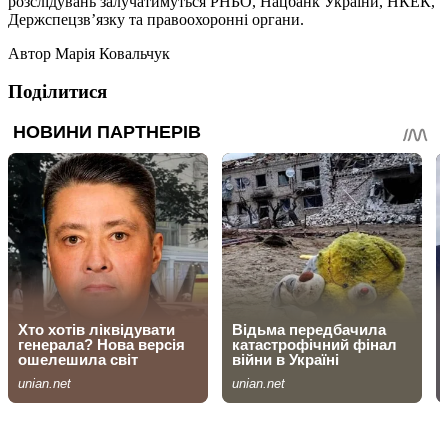
розслідувань залучатимуться РНБО, Нацбанк України, НКЕК,
Держспецзв’язку та правоохоронні органи.
Автор
Марія Ковальчук
Поділитися