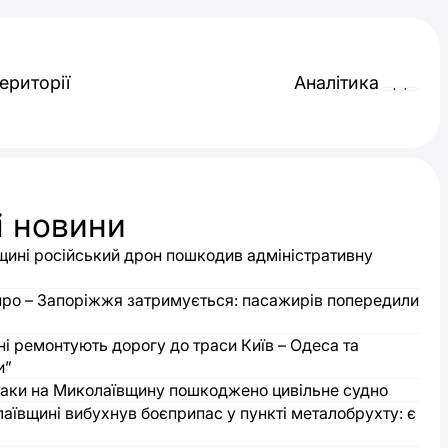
ериторії
Аналітика
і новини
ині російський дрон пошкодив адміністративну
про – Запоріжжя затримується: пасажирів попередили
і ремонтують дорогу до траси Київ – Одеса та
и”
таки на Миколаївщину пошкоджено цивільне судно
аївщині вибухнув боєприпас у пункті металобрухту: є