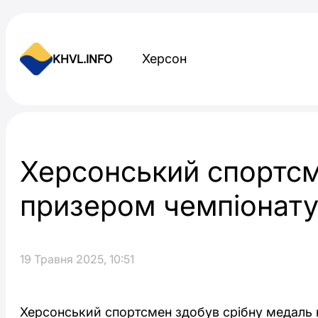
Skip to content
Херсон
KHVL.INFO
Новини України
Херсонський спортсм
призером чемпіонату
19 Травня 2025, 10:51
Херсонський спортсмен здобув срібну медаль н