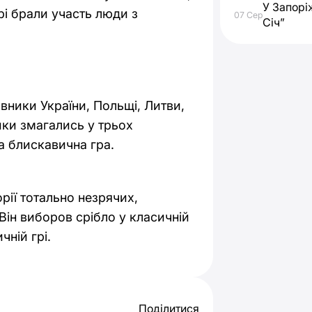
У Запорі
рі брали участь люди з
07 Сер
Січ”
вники України, Польщі, Литви,
ики змагались у трьох
та блискавична гра.
рії тотально незрячих,
Він виборов срібло у класичній
чній грі.
Поділитися