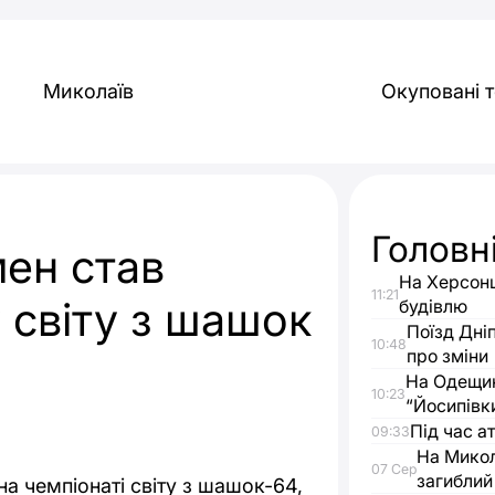
Миколаїв
Окуповані т
Головн
ен став
На Херсонщ
11:21
 світу з шашок
будівлю
Поїзд Дні
10:48
про зміни
На Одещин
10:23
“Йосипівк
Під час а
09:33
На Микол
07 Сер
загиблий
а чемпіонаті світу з шашок-64,