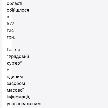
області
обійшлося
в
577
тис
грн.
Газета
“Урядовий
кур’єр”
є
єдиним
засобом
масової
інформації,
уповноваженим