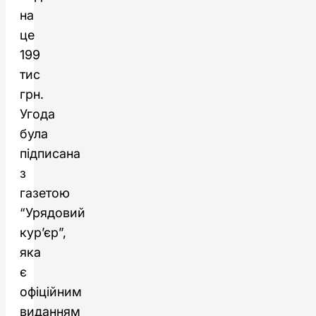
на
це
199
тис
грн.
Угода
була
підписана
з
газетою
“Урядовий
кур’єр”,
яка
є
офіційним
виданням