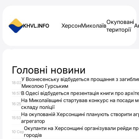
Skip to content
Окуповані
Херсон
Миколаїв
А
KHVL.INFO
території
Новини України
Головні новини
Херсонська
У Вознесенську відбудеться прощання з загибли
18:02
поліція
Миколою Гурським
В Одесі відбудеться презентація книги про архі
16:57
витратить
На Миколаївщині стартував конкурс на посади 
16:25
складу поліції
На окупованій Херсонщині планують створити а
199
15:53
агрегатор
Окупанти на Херсонщині організували рейди пр
тис
10 Сер
городів