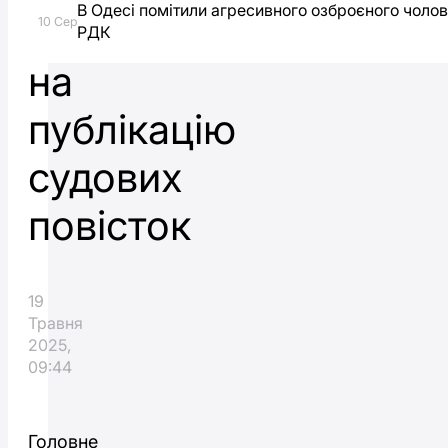
В Одесі помітили агресивного озброєного чоло
грн
10 Сер
РДК
на
публікацію
судових
повісток
19
Травня
2025,
09:44
Головне