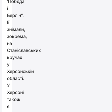
‘Побєда’
і
Берлін”.
Її
знімали,
зокрема,
на
Станіславських
кручах
у
Херсонській
області.
У
Херсоні
також
є