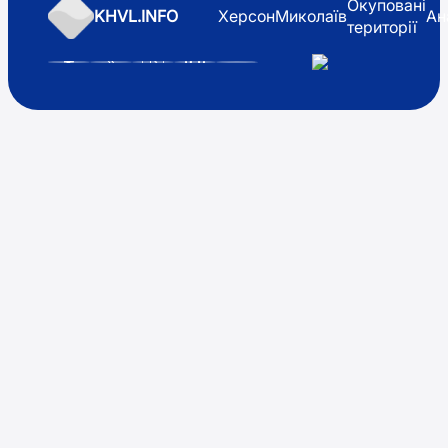
Окуповані
KHVL.INFO
Херсон
Миколаїв
Ан
території