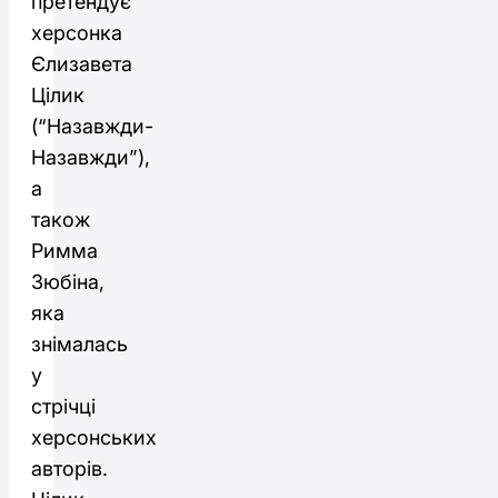
претендує
херсонка
Єлизавета
Цілик
(“Назавжди-
Назавжди”),
а
також
Римма
Зюбіна,
яка
знімалась
у
стрічці
херсонських
авторів.