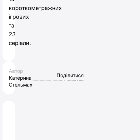
короткометражних
ігрових
та
23
серіали.
Автор
Поділитися
Катерина
Стельмах