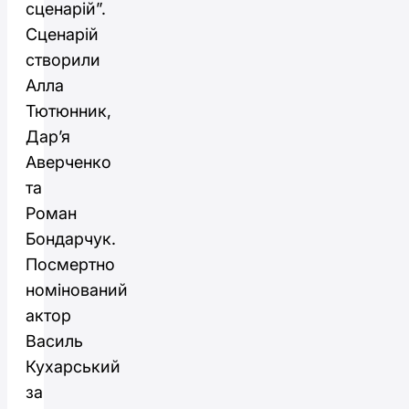
сценарій”.
Сценарій
створили
Алла
Тютюнник,
Дарʼя
Аверченко
та
Роман
Бондарчук.
Посмертно
номінований
актор
Василь
Кухарський
за