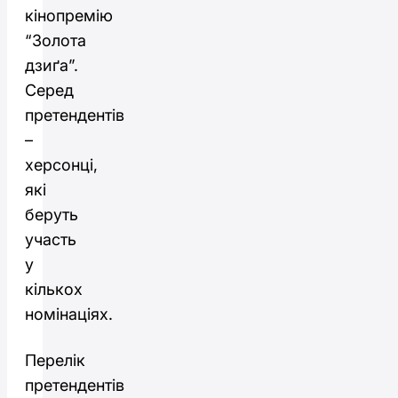
кінопремію
“Золота
дзиґа”.
Серед
претендентів
–
херсонці,
які
беруть
участь
у
кількох
номінаціях.
Перелік
претендентів