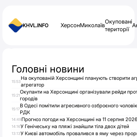
Skip to content
Окуповані
Херсон
Миколаїв
А
KHVL.INFO
території
Новини України
Головні новини
Херсонці
На окупованій Херсонщині планують створити а
15:53
серед
агрегатор
Окупанти на Херсонщині організували рейди про
15:21
городів
номінантів
В Одесі помітили агресивного озброєного чолові
15:17
РДК
на
Прогноз погоди на Херсонщині на 11 серпня 202
14:49
У Генічеську на пляжі знайшли тіла двох дітей
14:16
кінопремію
У Києві автомобіль провалився в яму через прор
13:13