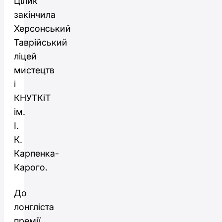
Цілик
закінчила
Херсонський
Таврійський
ліцей
мистецтв
і
КНУТКіТ
ім.
І.
К.
Карпенка-
Карого.
До
лонгліста
премії