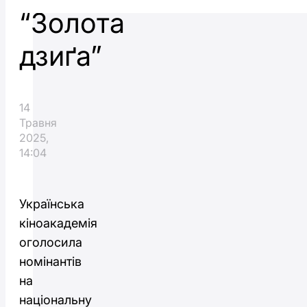
“Золота
дзиґа”
14
Травня
2025,
14:04
Українська
кіноакадемія
оголосила
номінантів
на
національну