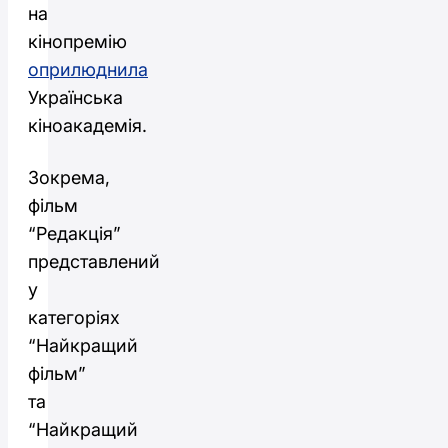
на
кінопремію
оприлюднила
Українська
кіноакадемія.
Зокрема,
фільм
“Редакція”
представлений
у
категоріях
“Найкращий
фільм”
та
“Найкращий