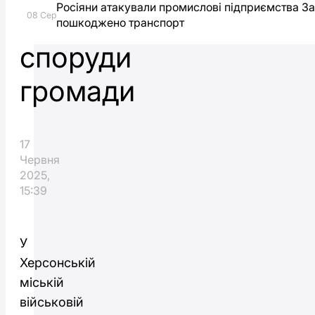
Росіяни атакували промислові підприємства З
захисні
08 Сер
пошкоджено транспорт
споруди
громади
17
Червня
2025,
15:39
У
Херсонській
міській
військовій