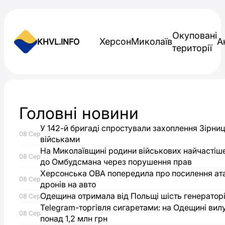
Skip to content
Окуповані
Херсон
Миколаїв
А
KHVL.INFO
території
Новини України
Головні новини
У
У 142-й бригаді спростували захоплення Зірниц
08 Сер
Херсоні
військами
На Миколаївщині родини військових найчастіш
08 Сер
до Омбудсмана через порушення прав
перевірятимуть
Херсонська ОВА попередила про посилення ат
08 Сер
дронів на авто
укриття
Одещина отримала від Польщі шість генераторі
08 Сер
Telegram-торгівля сигаретами: на Одещині вил
та
08 Сер
понад 1,2 млн грн