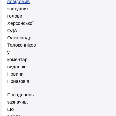
повідомив
заступник
голови
Херсонської
ОДА
Олександр
Толоконніков
у
коментарі
виданню
Новини
Приазов’я.
Посадовець
зазначив,
що