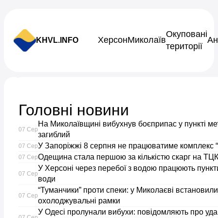
Skip to content
Окуповані
Херсон
Миколаїв
Ан
KHVL.INFO
території
Новини України
Головні новини
У
На Миколаївщині вибухнув боєприпас у пункті ме
07 Сер
Херсоні
загиблий
У Запоріжжі 8 серпня не працюватиме комплекс “
07 Сер
Одещина стала першою за кількістю скарг на ТЦК
на
07 Сер
У Херсоні через перебої з водою працюють пункти
07 Сер
води
Острові
“Туманчики” проти спеки: у Миколаєві встановили
07 Сер
охолоджувальні рамки
залишилося
У Одесі пролунали вибухи: повідомляють про уда
07 Сер