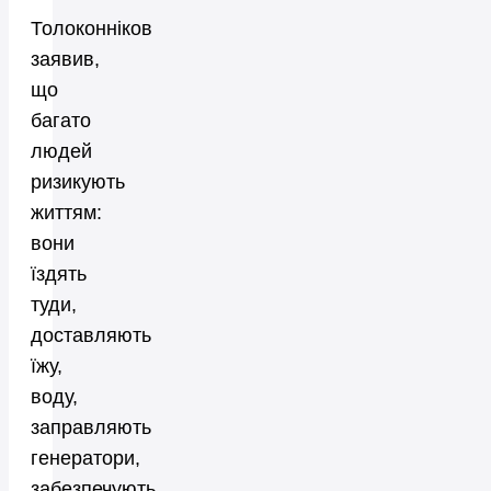
Толоконніков
заявив,
що
багато
людей
ризикують
життям:
вони
їздять
туди,
доставляють
їжу,
воду,
заправляють
генератори,
забезпечують