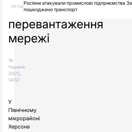
Росіяни атакували промислові підприємства З
через
08 Сер
пошкоджено транспорт
перевантаження
мережі
19
Червня
2025,
14:52
У
Північному
мікрорайоні
Херсона