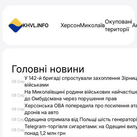
Skip to content
Окуповані
Херсон
Миколаїв
А
KHVL.INFO
території
Новини України
Головні новини
Частина
У 142-й бригаді спростували захоплення Зірниц
08 Сер
Херсона
військами
На Миколаївщині родини військових найчастіш
08 Сер
до Омбудсмана через порушення прав
залишилася
Херсонська ОВА попередила про посилення ат
08 Сер
дронів на авто
без
Одещина отримала від Польщі шість генераторі
08 Сер
Telegram-торгівля сигаретами: на Одещині вил
електрики
08 Сер
понад 1,2 млн грн