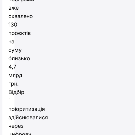
вже
схвалено
130
проєктів
на
суму
близько
4,7
млрд
грн.
Відбір
і
пріоритизація
здійснювалися
через
цифрову