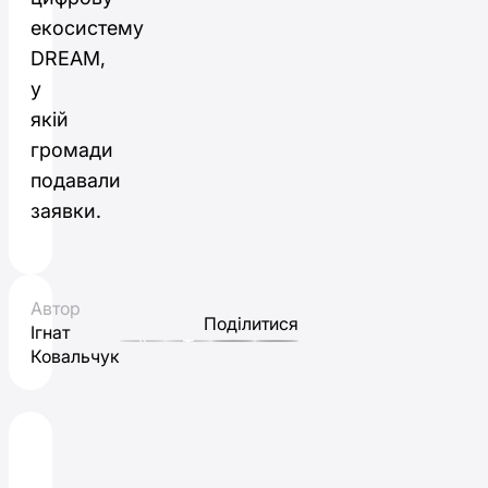
екосистему
DREAM,
у
якій
громади
подавали
заявки.
Автор
Поділитися
Ігнат
Ковальчук