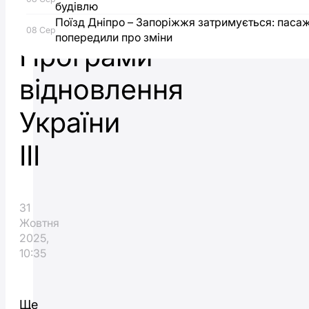
будівлю
межах
Поїзд Дніпро – Запоріжжя затримується: паса
08 Сер
попередили про зміни
Програми
відновлення
України
III
31
Жовтня
2025,
10:35
Ще