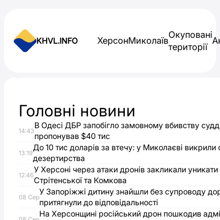
Skip to content
Окуповані
Херсон
Миколаїв
А
KHVL.INFO
території
Новини України
Головні новини
Громада
В Одесі ДБР запобігло замовному вбивству судді
14:43
Херсонщини
пропонував $40 тис
До 10 тис доларів за втечу: у Миколаєві викрили
13:19
дезертирства
отримає
У Херсоні через атаки дронів закликали уникати
12:46
Стрітенської та Комкова
фінансування
У Запоріжжі дитину знайшли без супроводу до
08 Сер
притягнули до відповідальності
в
На Херсонщині російський дрон пошкодив адмі
08 Сер