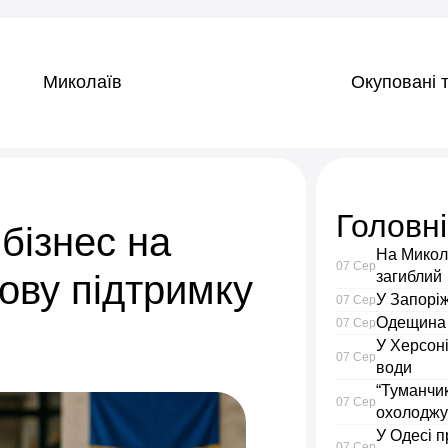
Миколаїв
Окуповані т
Головн
 бізнес на
На Микола
07 Сер
ову підтримку
загиблий
У Запорі
07 Сер
Одещина с
07 Сер
У Херсоні
07 Сер
води
“Туманчик
07 Сер
охолоджу
У Одесі п
07 Сер