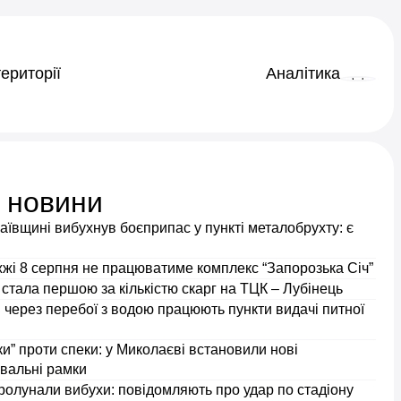
ериторії
Аналітика
і новини
ївщині вибухнув боєприпас у пункті металобрухту: є
жжі 8 серпня не працюватиме комплекс “Запорозька Січ”
тала першою за кількістю скарг на ТЦК – Лубінець
 через перебої з водою працюють пункти видачі питної
и” проти спеки: у Миколаєві встановили нові
вальні рамки
ролунали вибухи: повідомляють про удар по стадіону