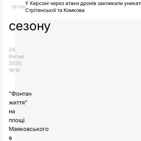
У Херсоні через атаки дронів закликали уника
початком
08 Сер
Стрітенської та Комкова
сезону
24
Квітня
2025,
19:10
“Фонтан
життя”
на
площі
Маяковського
в