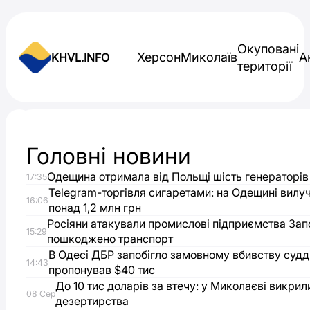
Skip to content
Окуповані
Херсон
Миколаїв
А
KHVL.INFO
території
Новини України
Головні новини
Головний
Одещина отримала від Польщі шість генераторів
17:35
фонтан
Telegram-торгівля сигаретами: на Одещині вилу
16:06
понад 1,2 млн грн
Запоріжжя
Росіяни атакували промислові підприємства Зап
15:29
пошкоджено транспорт
В Одесі ДБР запобігло замовному вбивству судді
оновлюють
14:43
пропонував $40 тис
До 10 тис доларів за втечу: у Миколаєві викри
перед
08 Сер
дезертирства