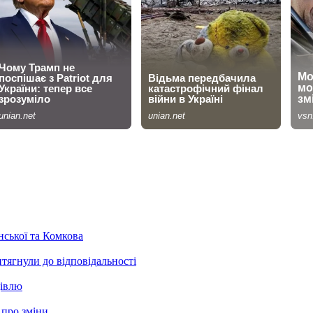
нської та Комкова
тягнули до відповідальності
дівлю
 про зміни