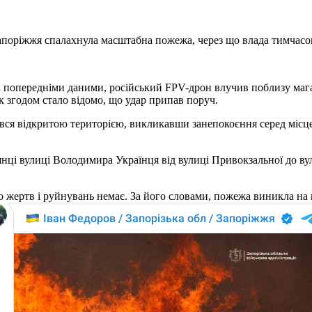
 Запоріжжя спалахнула масштабна пожежа, через що влада тимчасо
За попередніми даними, російський FPV-дрон влучив поблизу маг
 згодом стало відомо, що удар припав поруч.
вся відкритою територією, викликавши занепокоєння серед місце
нці вулиці Володимира Українця від вулиці Привокзальної до вул
 жертв і руйнувань немає. За його словами, пожежа виникла на в