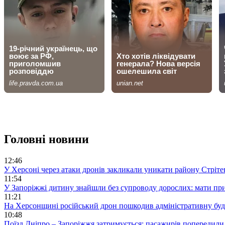
Головні новини
12:46
У Херсоні через атаки дронів закликали уникати району Стріте
11:54
У Запоріжжі дитину знайшли без супроводу дорослих: мати при
11:21
На Херсонщині російський дрон пошкодив адміністративну бу
10:48
Поїзд Дніпро – Запоріжжя затримується: пасажирів попередили