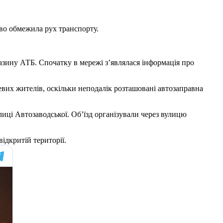
во обмежила рух транспорту.
азину АТБ. Спочатку в мережі з’являлася інформація про
вих жителів, оскільки неподалік розташовані автозаправна
иці Автозаводської. Об’їзд організували через вулицю
ідкритій території.