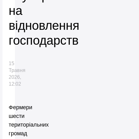
на
відновлення
господарств
15
Травня
2026,
12:02
Фермери
шести
територіальних
громад