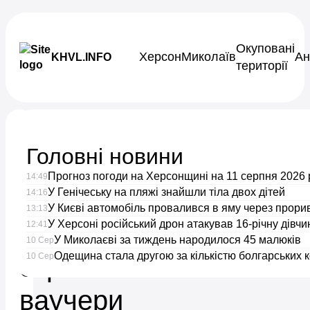
Skip to content
Окуповані
Херсон
Миколаїв
Ан
KHVL.INFO
території
Новини України
Головні новини
Фермери
Прогноз погоди на Херсонщині на 11 серпня 2026 
14:49
Миколаївщини
У Генічеську на пляжі знайшли тіла двох дітей
14:16
У Києві автомобіль провалився в яму через прори
13:13
У Херсоні російський дрон атакував 16-річну дівчи
можуть
12:41
У Миколаєві за тиждень народилося 45 малюків
10 Сер
Одещина стала другою за кількістю болгарських 
10 Сер
отримати
ваучери