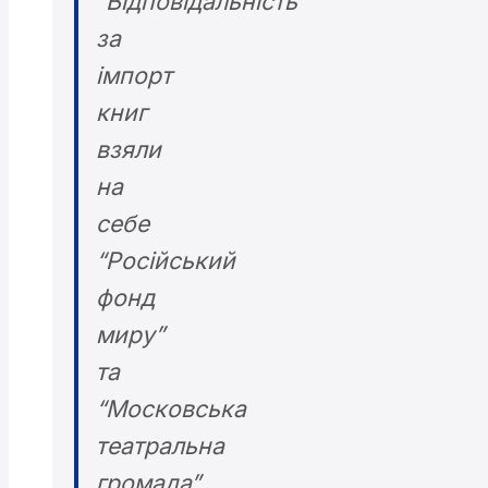
“Відповідальність
за
імпорт
книг
взяли
на
себе
“Російський
фонд
миру”
та
“Московська
театральна
громада”.