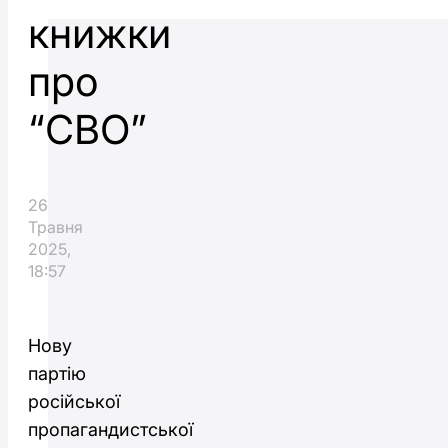
книжки
про
“СВО”
26
Травня
2025,
18:57
Нову
партію
російської
пропагандистської