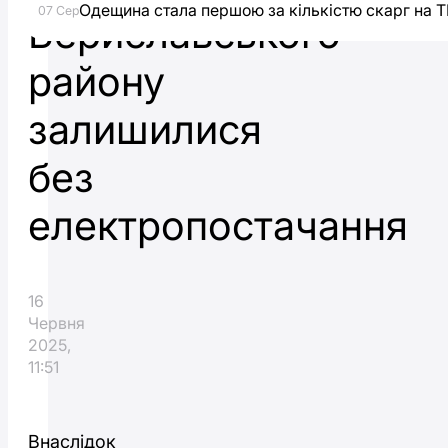
Одещина стала першою за кількістю скарг на Т
07 Сер
Бериславського
району
залишилися
без
електропостачання
16
Червня
2025,
11:51
Внаслідок