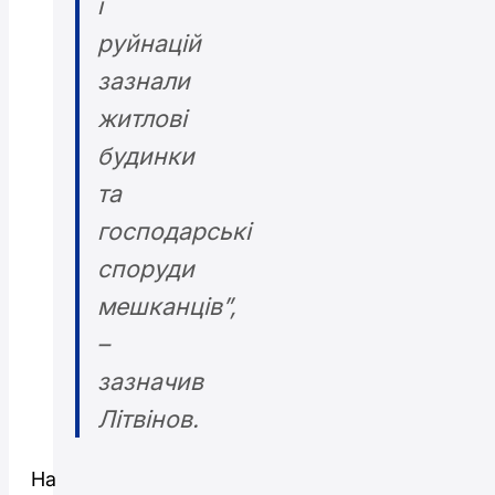
і
руйнацій
зазнали
житлові
будинки
та
господарські
споруди
мешканців”,
–
зазначив
Літвінов.
На