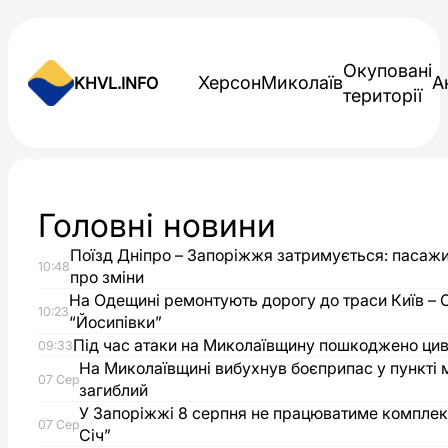
Skip to content
Окуповані
Херсон
Миколаїв
А
KHVL.INFO
території
Новини України
Головні новини
Через
Поїзд Дніпро – Запоріжжя затримується: пасаж
10:48
ворожі
про зміни
На Одещині ремонтують дорогу до траси Київ – 
10:23
“Йосипівки”
обстріли
Під час атаки на Миколаївщину пошкоджено цив
09:33
На Миколаївщині вибухнув боєприпас у пункті 
населені
07 Сер
загиблий
У Запоріжжі 8 серпня не працюватиме комплек
пункти
07 Сер
Січ”