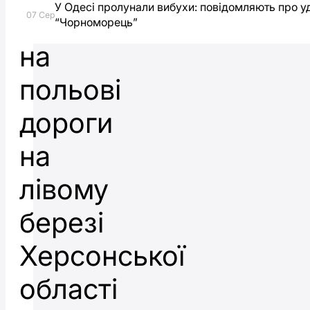
У Одесі пролунали вибухи: повідомляють про у
перейшла
07 Сер
“Чорноморець”
на
польові
дороги
на
лівому
березі
Херсонської
області