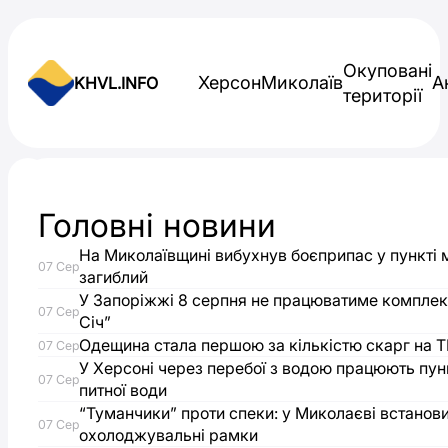
Skip to content
Окуповані
Херсон
Миколаїв
А
KHVL.INFO
території
Новини України
Головні новини
Через
На Миколаївщині вибухнув боєприпас у пункті 
07 Сер
удари
загиблий
У Запоріжжі 8 серпня не працюватиме комплек
07 Сер
Січ”
по
Одещина стала першою за кількістю скарг на Т
07 Сер
У Херсоні через перебої з водою працюють пун
логістиці
07 Сер
питної води
“Туманчики” проти спеки: у Миколаєві встанови
РФ
07 Сер
охолоджувальні рамки