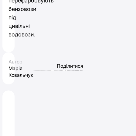
перефарбовують
бензовози
під
цивільні
водовози.
Автор
Поділитися
Марія
Ковальчук