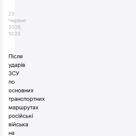
23
Червня
2026,
10:25
Після
ударів
ЗСУ
по
основних
транспортних
маршрутах
російські
війська
на