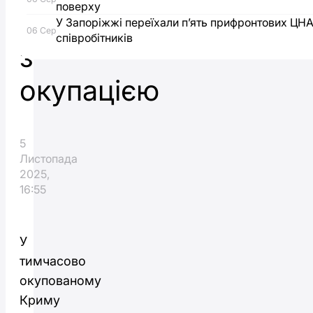
поверху
незгодними
У Запоріжжі переїхали п’ять прифронтових ЦН
06 Сер
співробітників
з
окупацією
5
Листопада
2025,
16:55
У
тимчасово
окупованому
Криму