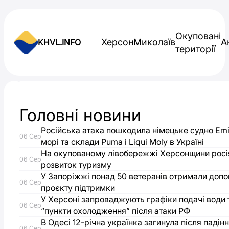
Skip to content
Окуповані
Херсон
Миколаїв
А
KHVL.INFO
території
Новини України
Головні новини
Більшість
Російська атака пошкодила німецьке судно Emi
06 Сер
репресованих
морі та склади Puma і Liqui Moly в Україні
На окупованому лівобережжі Херсонщини росі
06 Сер
розвиток туризму
у
У Запоріжжі понад 50 ветеранів отримали доп
06 Сер
проєкту підтримки
Криму
У Херсоні запроваджують графіки подачі води 
06 Сер
“пункти охолодження” після атаки РФ
виявились
В Одесі 12-річна українка загинула після падін
06 Сер