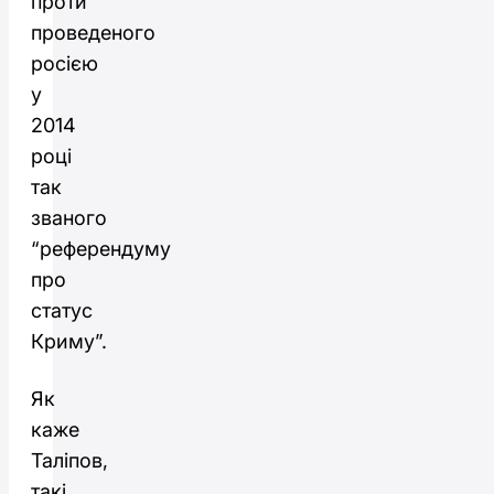
проти
проведеного
росією
у
2014
році
так
званого
“референдуму
про
статус
Криму”.
Як
каже
Таліпов,
такі