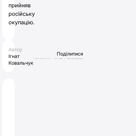
прийняв
російську
окупацію.
Автор
Поділитися
Ігнат
Ковальчук